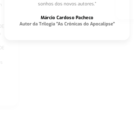
sonhos dos novos autores.”
m
o
Márcio Cardoso Pacheco
Autor da Trilogia "As Crônicas do Apocalipse"
DE
a
DE
os