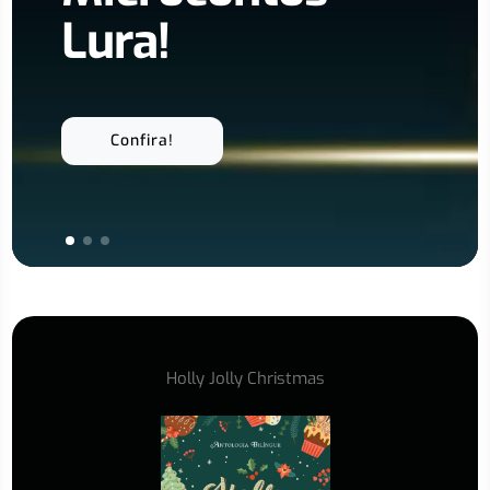
Lura!
Confira!
Holly Jolly Christmas