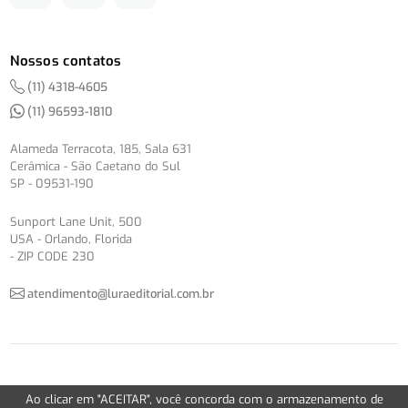
Nossos contatos
(11) 4318-4605
(11) 96593-1810
Alameda Terracota, 185, Sala 631
Cerâmica - São Caetano do Sul
SP - 09531-190
Sunport Lane Unit, 500
USA - Orlando, Florida
- ZIP CODE 230
atendimento@luraeditorial.com.br
© Copyright 2012-2026 -
Política de Privacidade
Ao clicar em "ACEITAR", você concorda com o armazenamento de