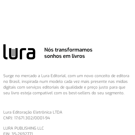
Nós transformamos
sonhos em livros
Surge no mercado a Lura Editorial, com um novo conceito de editora
no Brasil, inspirada num modelo cada vez mais presente nas mídias
digitais com serviços editoriais de qualidade e preço justo para que
seu livro esteja compatível com os best-sellers do seu segmento.
Lura Editoração Eletrônica LTDA
CNPJ: 17.671.302/0001-94
LURA PUBLISHING LLC
EIN: 35-2692771