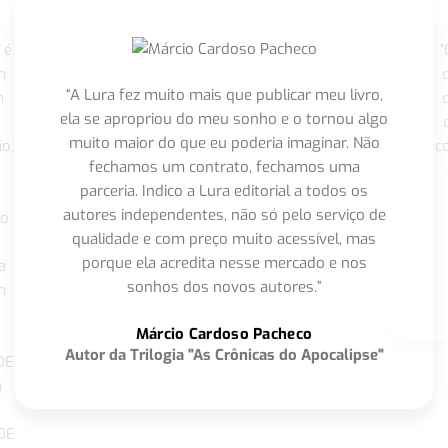
 é
"
m
“A Lura fez muito mais que publicar meu livro,
m
ela se apropriou do meu sonho e o tornou algo
muito maior do que eu poderia imaginar. Não
o,
c
fechamos um contrato, fechamos uma
parceria. Indico a Lura editorial a todos os
autores independentes, não só pelo serviço de
co
qualidade e com preço muito acessível, mas
porque ela acredita nesse mercado e nos
a
sonhos dos novos autores.”
m
o
Márcio Cardoso Pacheco
Autor da Trilogia "As Crônicas do Apocalipse"
DE
a
DE