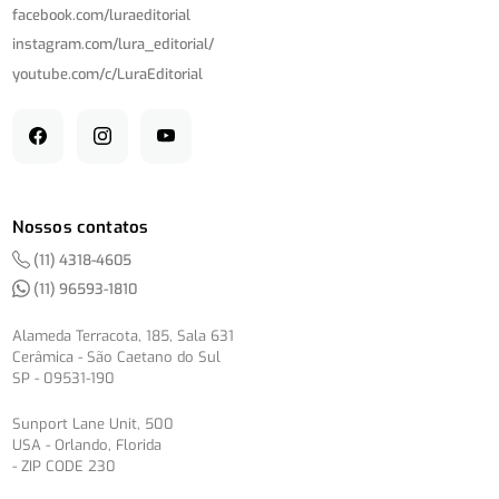
facebook.com/
luraeditorial
instagram.com/
lura_editorial/
youtube.com/
c/
LuraEditorial
Nossos contatos
(11) 4318-4605
(11) 96593-1810
Alameda Terracota, 185, Sala 631
Cerâmica - São Caetano do Sul
SP - 09531-190
Sunport Lane Unit, 500
USA - Orlando, Florida
- ZIP CODE 230