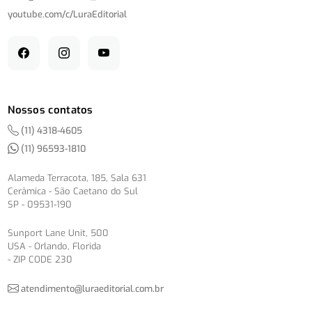
youtube.com/
c/
LuraEditorial
Nossos contatos
(11) 4318-4605
(11) 96593-1810
Alameda Terracota, 185, Sala 631
Cerâmica - São Caetano do Sul
SP - 09531-190
Sunport Lane Unit, 500
USA - Orlando, Florida
- ZIP CODE 230
atendimento@luraeditorial.com.br