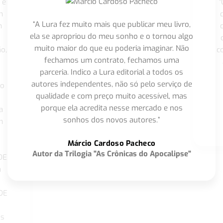
 é
"
m
“A Lura fez muito mais que publicar meu livro,
m
ela se apropriou do meu sonho e o tornou algo
muito maior do que eu poderia imaginar. Não
o,
c
fechamos um contrato, fechamos uma
parceria. Indico a Lura editorial a todos os
autores independentes, não só pelo serviço de
co
qualidade e com preço muito acessível, mas
porque ela acredita nesse mercado e nos
a
sonhos dos novos autores.”
m
o
Márcio Cardoso Pacheco
Autor da Trilogia "As Crônicas do Apocalipse"
DE
a
DE
os