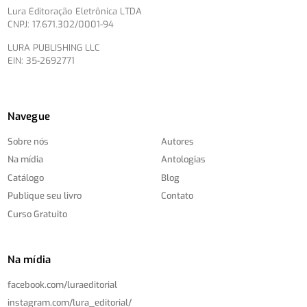
Lura Editoração Eletrônica LTDA
CNPJ: 17.671.302/0001-94
LURA PUBLISHING LLC
EIN: 35-2692771
Navegue
Sobre nós
Autores
Na mídia
Antologias
Catálogo
Blog
Publique seu livro
Contato
Curso Gratuito
Na mídia
facebook.com/
luraeditorial
instagram.com/
lura_editorial/