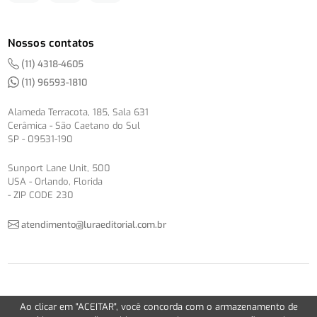
Nossos contatos
(11) 4318-4605
(11) 96593-1810
Alameda Terracota, 185, Sala 631
Cerâmica - São Caetano do Sul
SP - 09531-190
Sunport Lane Unit, 500
USA - Orlando, Florida
- ZIP CODE 230
atendimento@luraeditorial.com.br
© Copyright 2012-2026 -
Política de Privacidade
Ao clicar em "ACEITAR", você concorda com o armazenamento de
Version 2.5.1