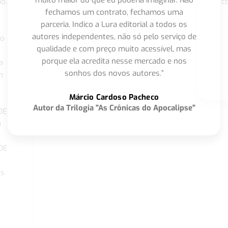
muito maior do que eu poderia imaginar. Não
o,
c
fechamos um contrato, fechamos uma
parceria. Indico a Lura editorial a todos os
autores independentes, não só pelo serviço de
co
qualidade e com preço muito acessível, mas
porque ela acredita nesse mercado e nos
a
sonhos dos novos autores.”
m
o
Márcio Cardoso Pacheco
Autor da Trilogia "As Crônicas do Apocalipse"
DE
a
DE
os