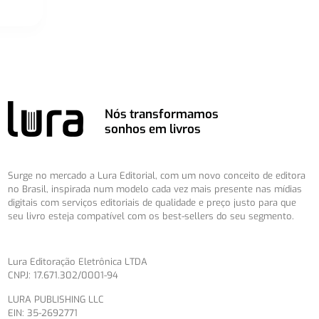
Nós transformamos
sonhos em livros
Surge no mercado a Lura Editorial, com um novo conceito de editora
no Brasil, inspirada num modelo cada vez mais presente nas mídias
digitais com serviços editoriais de qualidade e preço justo para que
seu livro esteja compatível com os best-sellers do seu segmento.
Lura Editoração Eletrônica LTDA
CNPJ: 17.671.302/0001-94
LURA PUBLISHING LLC
EIN: 35-2692771