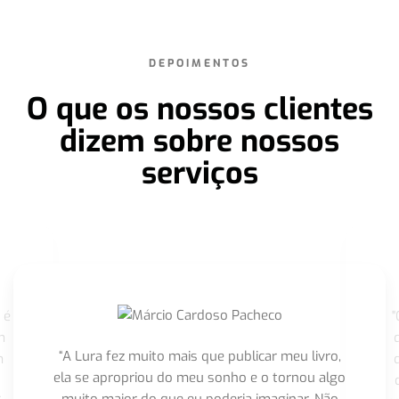
DEPOIMENTOS
O que os nossos clientes
dizem sobre nossos
serviços
 é
"
m
“A Lura fez muito mais que publicar meu livro,
m
ela se apropriou do meu sonho e o tornou algo