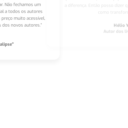
nar. Não fechamos um
a diferença. Então posso dizer q
ial a todos os autores
como transform
 preço muito acessível,
 dos novos autores.”
Hélio 
Autor dos li
alipse"