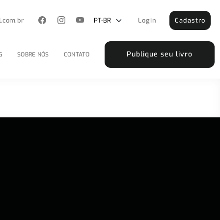
l.com.br
Login
Cadastro
Publique seu livro
G
SOBRE NÓS
CONTATO