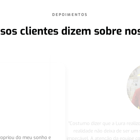
DEPOIMENTOS
sos clientes dizem sobre no
"Costumo dizer que a Lura realiz
realidade não deixa de ser um
apropriou do meu sonho e
impecável. A atenção da equipe 