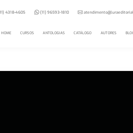
11) 4318-4605
(11) 96593-1810
atendimento@luraeditoria
HOME
CURSOS
ANTOLOGIAS
CATÁLOGO
AUTORES
BLO