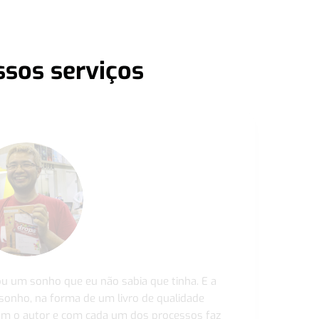
ssos serviços
ou um sonho que eu não sabia que tinha. E a
 sonho, na forma de um livro de qualidade
com o autor e com cada um dos processos faz