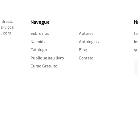
Brasil,
Navegue
N
serviços
el com
Sobre nós
Autores
f
Na mídia
Antologias
i
Catálogo
Blog
y
Publique seu livro
Contato
Curso Gratuito