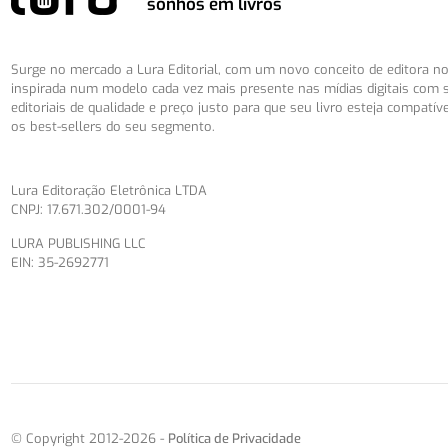
sonhos em livros
Surge no mercado a Lura Editorial, com um novo conceito de editora no 
inspirada num modelo cada vez mais presente nas mídias digitais com 
editoriais de qualidade e preço justo para que seu livro esteja compatív
os best-sellers do seu segmento.
Lura Editoração Eletrônica LTDA
CNPJ: 17.671.302/0001-94
LURA PUBLISHING LLC
EIN: 35-2692771
© Copyright 2012-2026 -
Política de Privacidade