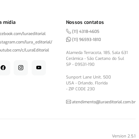
a mídia
Nossos contatos
(11) 4318-4605
acebook.com/
luraeditorial
(11) 96593-1810
nstagram.com/
lura_editorial/
outube.com/
c/
LuraEditorial
Alameda Terracota, 185, Sala 631
Cerâmica - São Caetano do Sul
SP - 09531-190
Sunport Lane Unit, 500
USA - Orlando, Florida
- ZIP CODE 230
atendimento@luraeditorial.com.br
Version 2.5.1