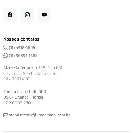
Nossos contatos
(11) 4318-4605
(11) 96593-1810
Alameda Terracota, 185, Sala 631
Cerâmica - São Caetano do Sul
SP - 09531-190
Sunport Lane Unit, 500
USA - Orlando, Florida
- ZIP CODE 230
atendimento@luraeditorial.com.br