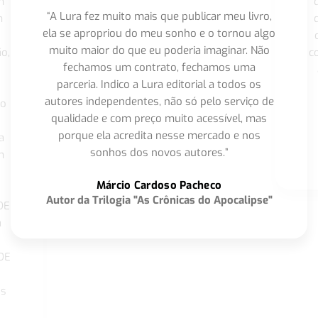
m
“A Lura fez muito mais que publicar meu livro,
m
ela se apropriou do meu sonho e o tornou algo
muito maior do que eu poderia imaginar. Não
o,
c
fechamos um contrato, fechamos uma
parceria. Indico a Lura editorial a todos os
autores independentes, não só pelo serviço de
co
qualidade e com preço muito acessível, mas
porque ela acredita nesse mercado e nos
a
sonhos dos novos autores.”
m
o
Márcio Cardoso Pacheco
Autor da Trilogia "As Crônicas do Apocalipse"
DE
a
DE
os