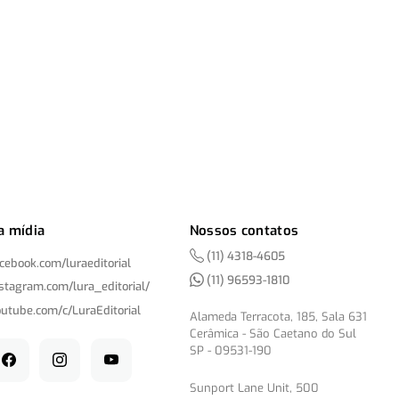
a mídia
Nossos contatos
(11) 4318-4605
acebook.com/
luraeditorial
(11) 96593-1810
nstagram.com/
lura_editorial/
outube.com/
c/
LuraEditorial
Alameda Terracota, 185, Sala 631
Cerâmica - São Caetano do Sul
SP - 09531-190
Sunport Lane Unit, 500