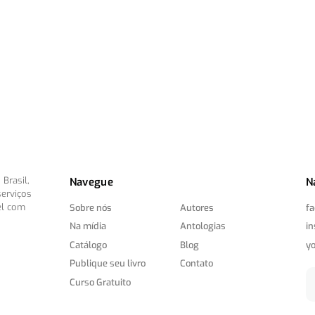
Brasil,
Navegue
N
serviços
el com
Sobre nós
Autores
f
Na mídia
Antologias
i
Catálogo
Blog
y
Publique seu livro
Contato
Curso Gratuito