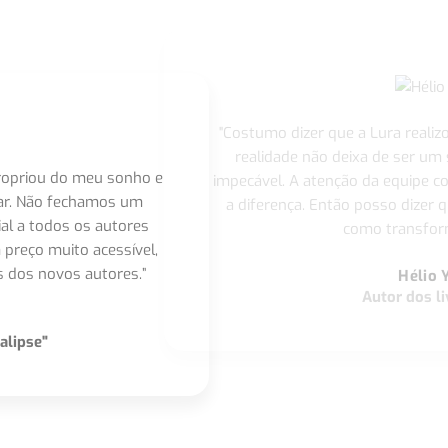
"Costumo dizer que a Lura realiz
realidade não deixa de ser um
apropriou do meu sonho e
impecável. A atenção da equipe 
nar. Não fechamos um
a diferença. Então posso dizer q
ial a todos os autores
como transform
 preço muito acessível,
 dos novos autores.”
Hélio 
Autor dos li
alipse"