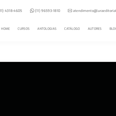
11) 4318-4605
(11) 96593-1810
atendimento@luraeditoria
HOME
CURSOS
ANTOLOGIAS
CATÁLOGO
AUTORES
BLO