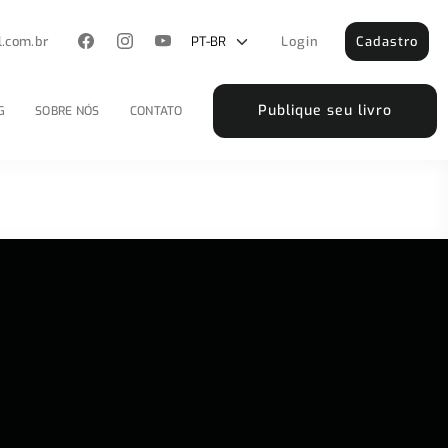
l.com.br
Login
Cadastro
Publique seu livro
G
SOBRE NÓS
CONTATO