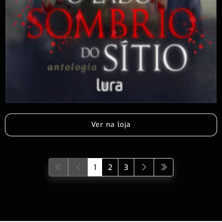
Ver na loja
1
2
3