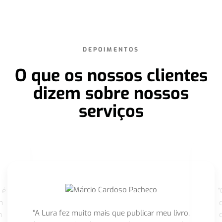
DEPOIMENTOS
O que os nossos clientes
dizem sobre nossos
serviços
 é
"
m
“A Lura fez muito mais que publicar meu livro,
m