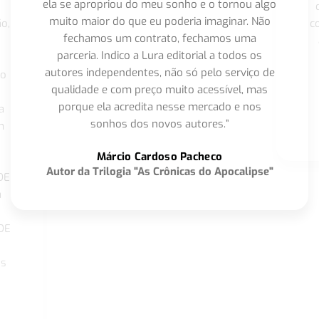
ela se apropriou do meu sonho e o tornou algo
muito maior do que eu poderia imaginar. Não
o,
c
fechamos um contrato, fechamos uma
parceria. Indico a Lura editorial a todos os
autores independentes, não só pelo serviço de
co
qualidade e com preço muito acessível, mas
porque ela acredita nesse mercado e nos
a
sonhos dos novos autores.”
m
o
Márcio Cardoso Pacheco
Autor da Trilogia "As Crônicas do Apocalipse"
DE
a
DE
os