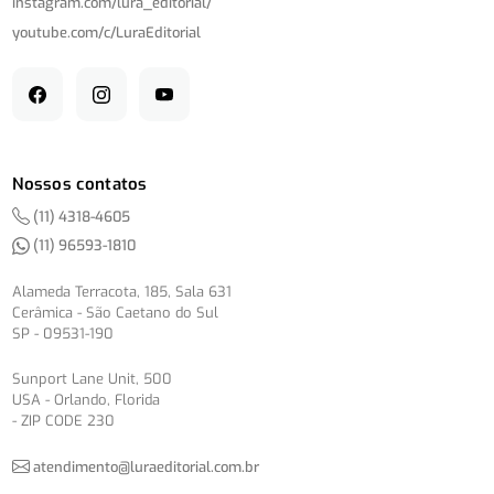
instagram.com/
lura_editorial/
youtube.com/
c/
LuraEditorial
Nossos contatos
(11) 4318-4605
(11) 96593-1810
Alameda Terracota, 185, Sala 631
Cerâmica - São Caetano do Sul
SP - 09531-190
Sunport Lane Unit, 500
USA - Orlando, Florida
- ZIP CODE 230
atendimento@luraeditorial.com.br