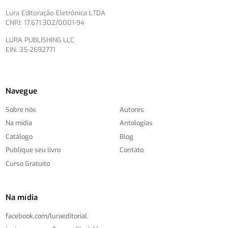
Lura Editoração Eletrônica LTDA
CNPJ: 17.671.302/0001-94
LURA PUBLISHING LLC
EIN: 35-2692771
Navegue
Sobre nós
Autores
Na mídia
Antologias
Catálogo
Blog
Publique seu livro
Contato
Curso Gratuito
Na mídia
facebook.com/
luraeditorial