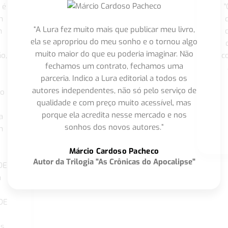
 é
"
m
“A Lura fez muito mais que publicar meu livro,
m
ela se apropriou do meu sonho e o tornou algo
muito maior do que eu poderia imaginar. Não
o,
c
fechamos um contrato, fechamos uma
parceria. Indico a Lura editorial a todos os
autores independentes, não só pelo serviço de
co
qualidade e com preço muito acessível, mas
porque ela acredita nesse mercado e nos
a
sonhos dos novos autores.”
m
o
Márcio Cardoso Pacheco
Autor da Trilogia "As Crônicas do Apocalipse"
DE
a
DE
os