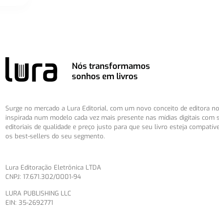
Nós transformamos
sonhos em livros
Surge no mercado a Lura Editorial, com um novo conceito de editora no 
inspirada num modelo cada vez mais presente nas mídias digitais com 
editoriais de qualidade e preço justo para que seu livro esteja compatív
os best-sellers do seu segmento.
Lura Editoração Eletrônica LTDA
CNPJ: 17.671.302/0001-94
LURA PUBLISHING LLC
EIN: 35-2692771