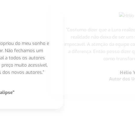
"Costumo dizer que a Lura realiz
realidade não deixa de ser um
apropriou do meu sonho e
impecável. A atenção da equipe 
nar. Não fechamos um
a diferença. Então posso dizer q
ial a todos os autores
como transform
 preço muito acessível,
 dos novos autores.”
Hélio 
Autor dos li
alipse"