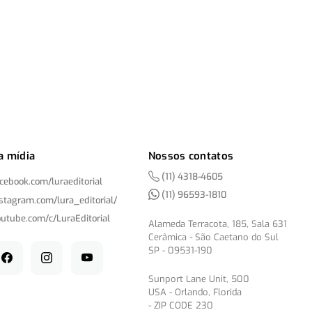
a mídia
Nossos contatos
(11) 4318-4605
acebook.com/
luraeditorial
(11) 96593-1810
nstagram.com/
lura_editorial/
outube.com/
c/
LuraEditorial
Alameda Terracota, 185, Sala 631
Cerâmica - São Caetano do Sul
SP - 09531-190
Sunport Lane Unit, 500
USA - Orlando, Florida
- ZIP CODE 230