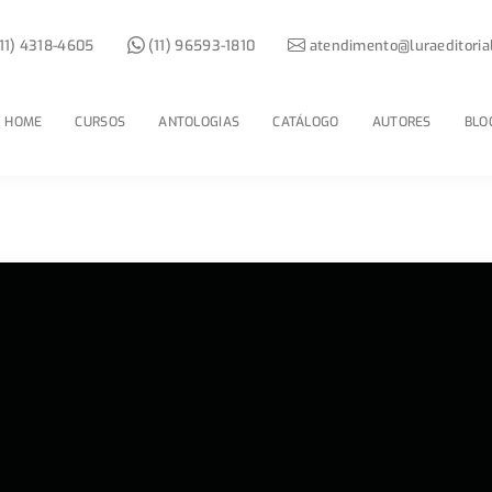
11) 4318-4605
(11) 96593-1810
atendimento@luraeditoria
HOME
CURSOS
ANTOLOGIAS
CATÁLOGO
AUTORES
BLO