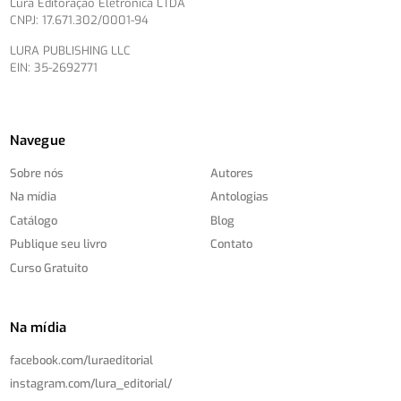
Lura Editoração Eletrônica LTDA
CNPJ: 17.671.302/0001-94
LURA PUBLISHING LLC
EIN: 35-2692771
Navegue
Sobre nós
Autores
Na mídia
Antologias
Catálogo
Blog
Publique seu livro
Contato
Curso Gratuito
Na mídia
facebook.com/
luraeditorial
instagram.com/
lura_editorial/