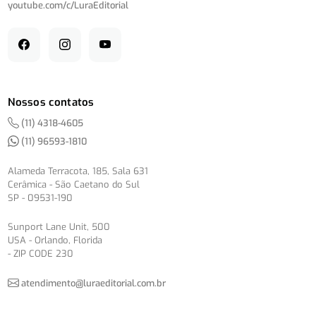
youtube.com/
c/
LuraEditorial
Nossos contatos
(11) 4318-4605
(11) 96593-1810
Alameda Terracota, 185, Sala 631
Cerâmica - São Caetano do Sul
SP - 09531-190
Sunport Lane Unit, 500
USA - Orlando, Florida
- ZIP CODE 230
atendimento@luraeditorial.com.br