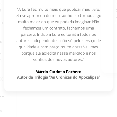
m
“A Lura fez muito mais que publicar meu livro,
m
ela se apropriou do meu sonho e o tornou algo
muito maior do que eu poderia imaginar. Não
o,
c
fechamos um contrato, fechamos uma
parceria. Indico a Lura editorial a todos os
autores independentes, não só pelo serviço de
co
qualidade e com preço muito acessível, mas
porque ela acredita nesse mercado e nos
a
sonhos dos novos autores.”
m
o
Márcio Cardoso Pacheco
Autor da Trilogia "As Crônicas do Apocalipse"
DE
a
DE
os