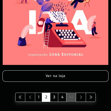
Ver na loja
1
2
3
4