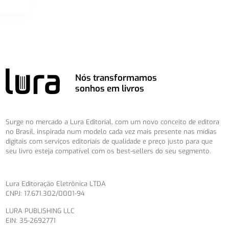
Nós transformamos
sonhos em livros
Surge no mercado a Lura Editorial, com um novo conceito de editora
no Brasil, inspirada num modelo cada vez mais presente nas mídias
digitais com serviços editoriais de qualidade e preço justo para que
seu livro esteja compatível com os best-sellers do seu segmento.
Lura Editoração Eletrônica LTDA
CNPJ: 17.671.302/0001-94
LURA PUBLISHING LLC
EIN: 35-2692771