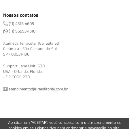
Nossos contatos
(11) 4318-4605
(11) 96593-1810
Alameda Terracota, 185, Sala 631
Cerâmica - São Caetano do Sul
SP - 09531-190
Sunport Lane Unit, 500
USA - Orlando, Florida
- ZIP CODE 230
atendimento@luraeditorial.com.br
© Copyright 2012-2026 -
Política de Privacidade
Ao clicar em "ACEITAR", você concorda com o armazenamento de
Version 2.5.1
cookies em seu dispositivo para aprimorar a navegação no site,