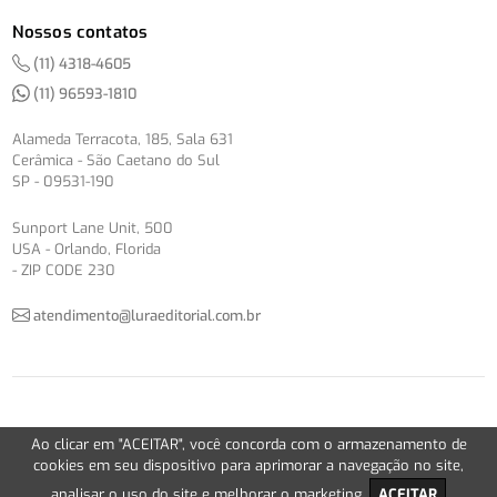
Nossos contatos
(11) 4318-4605
(11) 96593-1810
Alameda Terracota, 185, Sala 631
Cerâmica - São Caetano do Sul
SP - 09531-190
Sunport Lane Unit, 500
USA - Orlando, Florida
- ZIP CODE 230
atendimento@luraeditorial.com.br
© Copyright 2012-2026 -
Política de Privacidade
Ao clicar em "ACEITAR", você concorda com o armazenamento de
Version 2.5.1
cookies em seu dispositivo para aprimorar a navegação no site,
analisar o uso do site e melhorar o marketing.
ACEITAR