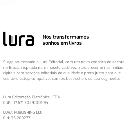
Nós transformamos
sonhos em livros
Surge no mercado a Lura Editorial, com um novo conceito de editora
no Brasil, inspirada num modelo cada vez mais presente nas mídias
digitais com serviços editoriais de qualidade e preço justo para que
seu livro esteja compatível com os best-sellers do seu segmento.
Lura Editoração Eletrônica LTDA
CNPJ: 17.671.302/0001-94
LURA PUBLISHING LLC
EIN: 35-2692771