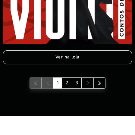
Ver na loja
1
2
3