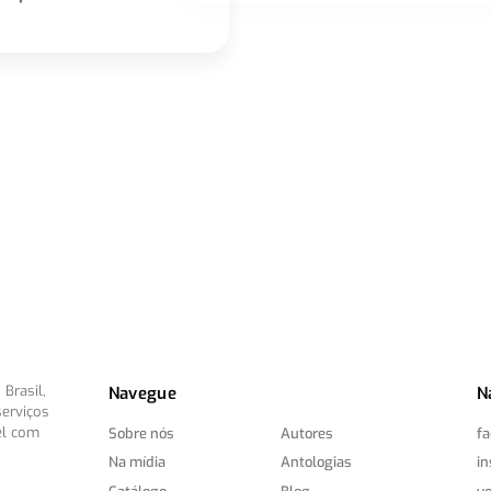
Brasil,
Navegue
N
serviços
el com
Sobre nós
Autores
f
Na mídia
Antologias
i