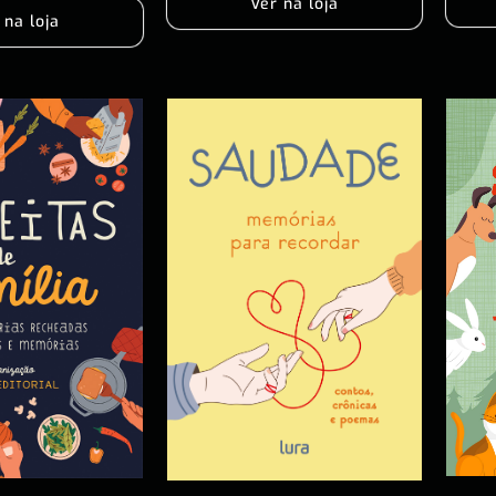
Ver na loja
 na loja