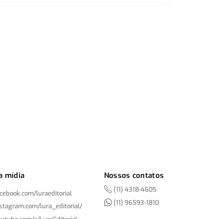
a mídia
Nossos contatos
(11) 4318-4605
acebook.com/
luraeditorial
(11) 96593-1810
nstagram.com/
lura_editorial/