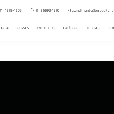
11) 4318-4605
(11) 96593-1810
atendimento@luraeditoria
HOME
CURSOS
ANTOLOGIAS
CATÁLOGO
AUTORES
BLO