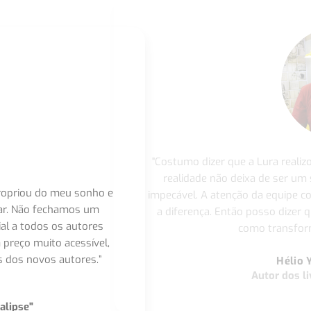
"Costumo dizer que a Lura realiz
realidade não deixa de ser um
apropriou do meu sonho e
impecável. A atenção da equipe 
nar. Não fechamos um
a diferença. Então posso dizer q
ial a todos os autores
como transform
 preço muito acessível,
 dos novos autores.”
Hélio 
Autor dos li
alipse"