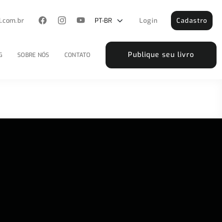
l.com.br
Login
Cadastro
Publique seu livro
G
SOBRE NÓS
CONTATO