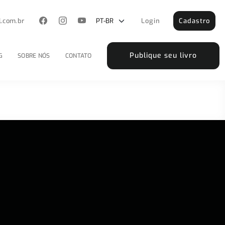
l.com.br
Login
Cadastro
Publique seu livro
G
SOBRE NÓS
CONTATO