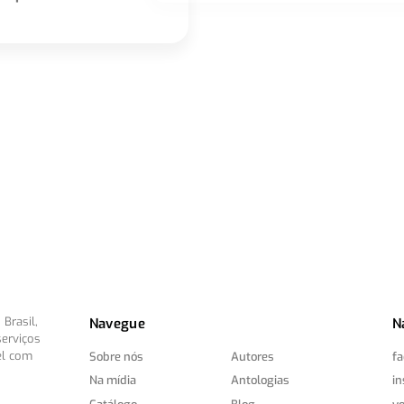
Brasil,
Navegue
N
serviços
el com
Sobre nós
Autores
f
Na mídia
Antologias
i