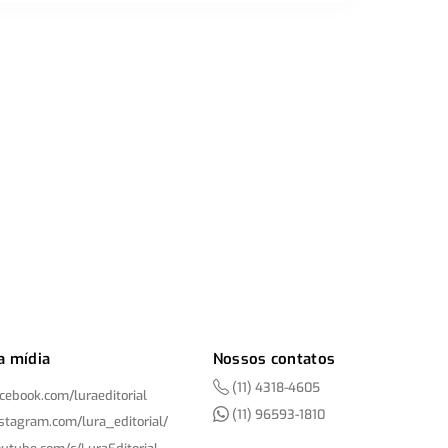
a mídia
Nossos contatos
(11) 4318-4605
acebook.com/
luraeditorial
(11) 96593-1810
nstagram.com/
lura_editorial/