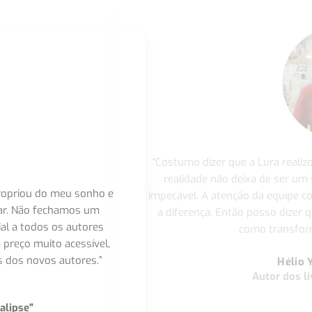
"Costumo dizer que a Lura realiz
realidade não deixa de ser um
apropriou do meu sonho e
impecável. A atenção da equipe 
nar. Não fechamos um
a diferença. Então posso dizer q
ial a todos os autores
como transform
 preço muito acessível,
 dos novos autores.”
Hélio 
Autor dos li
alipse"