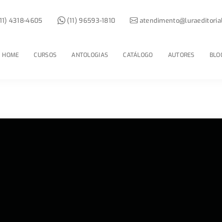
11) 4318-4605
(11) 96593-1810
atendimento@luraeditoria
HOME
CURSOS
ANTOLOGIAS
CATÁLOGO
AUTORES
BLO