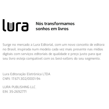
Nós transformamos
sonhos em livros
Surge no mercado a Lura Editorial, com um novo conceito de editora
no Brasil, inspirada num modelo cada vez mais presente nas mídias
digitais com serviços editoriais de qualidade e preço justo para que
seu livro esteja compatível com os best-sellers do seu segmento.
Lura Editoração Eletrônica LTDA
CNPJ: 17.671.302/0001-94
LURA PUBLISHING LLC
EIN: 35-2692771