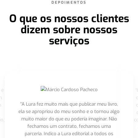
DEPOIMENTOS
O que os nossos clientes
dizem sobre nossos
serviços
 é
"
m
“A Lura fez muito mais que publicar meu livro,
m
ela se apropriou do meu sonho e o tornou algo
muito maior do que eu poderia imaginar. Não
o,
c
fechamos um contrato, fechamos uma
parceria. Indico a Lura editorial a todos os