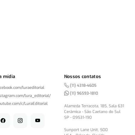
a mídia
Nossos contatos
(11) 4318-4605
acebook.com/
luraeditorial
(11) 96593-1810
nstagram.com/
lura_editorial/
outube.com/
c/
LuraEditorial
Alameda Terracota, 185, Sala 631
Cerâmica - São Caetano do Sul
SP - 09531-190
Sunport Lane Unit, 500