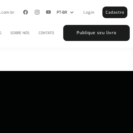
l.com.br
Login
Cadastro
Publique seu livro
G
SOBRE NÓS
CONTATO