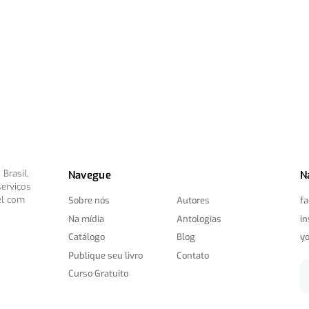
Brasil,
Navegue
N
serviços
el com
Sobre nós
Autores
f
Na mídia
Antologias
i
Catálogo
Blog
y
Publique seu livro
Contato
Curso Gratuito