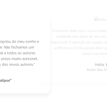
"Costumo dizer que a Lura realiz
realidade não deixa de ser um
apropriou do meu sonho e
impecável. A atenção da equipe 
nar. Não fechamos um
a diferença. Então posso dizer q
ial a todos os autores
como transform
 preço muito acessível,
 dos novos autores.”
Hélio 
Autor dos li
alipse"