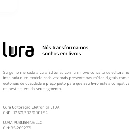
Nós transformamos
sonhos em livros
Surge no mercado a Lura Editorial, com um novo conceito de editora no 
inspirada num modelo cada vez mais presente nas mídias digitais com 
editoriais de qualidade e preço justo para que seu livro esteja compatív
os best-sellers do seu segmento.
Lura Editoração Eletrônica LTDA
CNPJ: 17.671.302/0001-94
LURA PUBLISHING LLC
EIN: 35-2692771