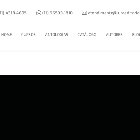
11) 4318-4605
(11) 96593-1810
atendimento@luraeditoria
HOME
CURSOS
ANTOLOGIAS
CATÁLOGO
AUTORES
BLO