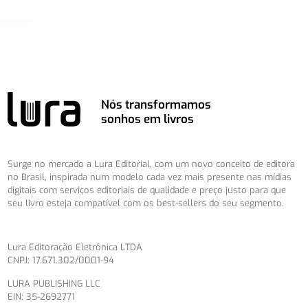
Nós transformamos
sonhos em livros
Surge no mercado a Lura Editorial, com um novo conceito de editora
no Brasil, inspirada num modelo cada vez mais presente nas mídias
digitais com serviços editoriais de qualidade e preço justo para que
seu livro esteja compatível com os best-sellers do seu segmento.
Lura Editoração Eletrônica LTDA
CNPJ: 17.671.302/0001-94
LURA PUBLISHING LLC
EIN: 35-2692771