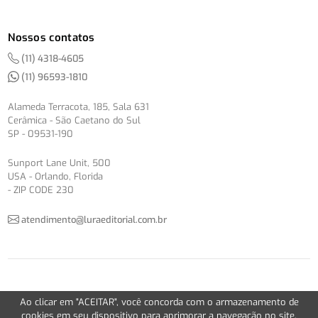
Nossos contatos
(11) 4318-4605
(11) 96593-1810
Alameda Terracota, 185, Sala 631
Cerâmica - São Caetano do Sul
SP - 09531-190
Sunport Lane Unit, 500
USA - Orlando, Florida
- ZIP CODE 230
atendimento@luraeditorial.com.br
© Copyright 2012-2026 -
Política de Privacidade
Ao clicar em "ACEITAR", você concorda com o armazenamento de
Version 2.5.1
cookies em seu dispositivo para aprimorar a navegação no site,