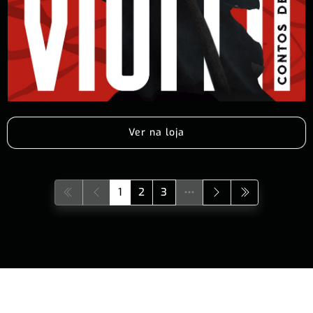
Ver na loja
1
2
3