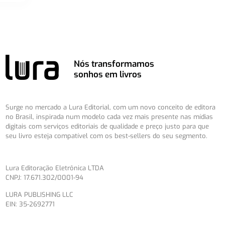
Nós transformamos
sonhos em livros
Surge no mercado a Lura Editorial, com um novo conceito de editora
no Brasil, inspirada num modelo cada vez mais presente nas mídias
digitais com serviços editoriais de qualidade e preço justo para que
seu livro esteja compatível com os best-sellers do seu segmento.
Lura Editoração Eletrônica LTDA
CNPJ: 17.671.302/0001-94
LURA PUBLISHING LLC
EIN: 35-2692771