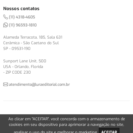
Nossos contatos
(11) 4318-4605
(11) 96593-1810
Alameda Terracota, 185, Sala 631
Cerâmica - São Caetano do Sul
SP - 09531-190
Sunport Lane Unit, 500
USA - Orlando, Florida
- ZIP CODE 230
atendimento@luraeditorial.com.br
© Copyright 2012-2026 -
Política de Privacidade
Ao clicar em "ACEITAR", você concorda com o armazenamento de
Version 2.5.1
cookies em seu dispositivo para aprimorar a navegação no site,
analisar o uso do site e melhorar o marketing.
ACEITAR