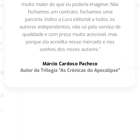
muito maior do que eu poderia imaginar. Não
o,
c
fechamos um contrato, fechamos uma
parceria. Indico a Lura editorial a todos os
autores independentes, não só pelo serviço de
co
qualidade e com preço muito acessível, mas
porque ela acredita nesse mercado e nos
a
sonhos dos novos autores.”
m
o
Márcio Cardoso Pacheco
Autor da Trilogia "As Crônicas do Apocalipse"
DE
a
DE
os