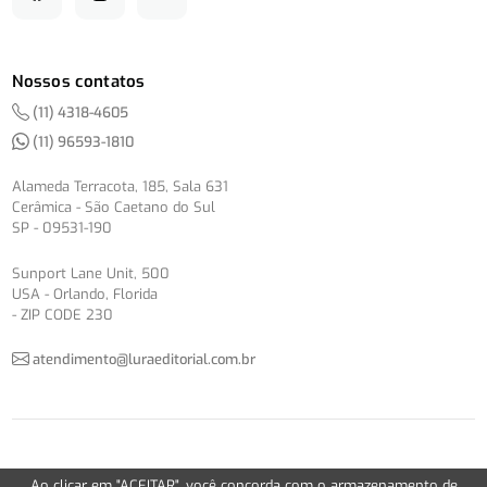
Nossos contatos
(11) 4318-4605
(11) 96593-1810
Alameda Terracota, 185, Sala 631
Cerâmica - São Caetano do Sul
SP - 09531-190
Sunport Lane Unit, 500
USA - Orlando, Florida
- ZIP CODE 230
atendimento@luraeditorial.com.br
© Copyright 2012-2026 -
Política de Privacidade
Ao clicar em "ACEITAR", você concorda com o armazenamento de