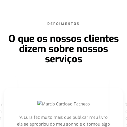
DEPOIMENTOS
O que os nossos clientes
dizem sobre nossos
serviços
 é
"
m
“A Lura fez muito mais que publicar meu livro,
m
ela se apropriou do meu sonho e o tornou algo