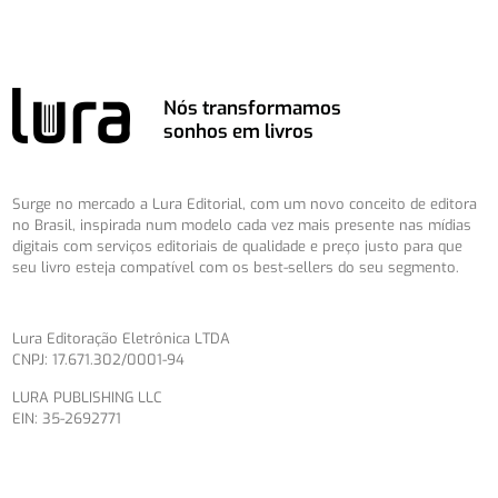
Nós transformamos
sonhos em livros
Surge no mercado a Lura Editorial, com um novo conceito de editora
no Brasil, inspirada num modelo cada vez mais presente nas mídias
digitais com serviços editoriais de qualidade e preço justo para que
seu livro esteja compatível com os best-sellers do seu segmento.
Lura Editoração Eletrônica LTDA
CNPJ: 17.671.302/0001-94
LURA PUBLISHING LLC
EIN: 35-2692771