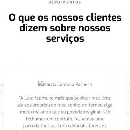
DEPOIMENTOS
O que os nossos clientes
dizem sobre nossos
serviços
 é
"
m
“A Lura fez muito mais que publicar meu livro,
m
ela se apropriou do meu sonho e o tornou algo
muito maior do que eu poderia imaginar. Não
o,
c
fechamos um contrato, fechamos uma
parceria. Indico a Lura editorial a todos os