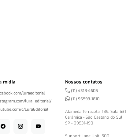
a mídia
Nossos contatos
(11) 4318-4605
acebook.com/
luraeditorial
(11) 96593-1810
nstagram.com/
lura_editorial/
outube.com/
c/
LuraEditorial
Alameda Terracota, 185, Sala 631
Cerâmica - São Caetano do Sul
SP - 09531-190
Sunport Lane Unit, 500