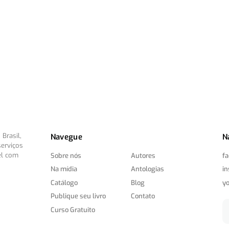
Brasil,
Navegue
N
serviços
el com
Sobre nós
Autores
f
Na mídia
Antologias
i
Catálogo
Blog
y
Publique seu livro
Contato
Curso Gratuito