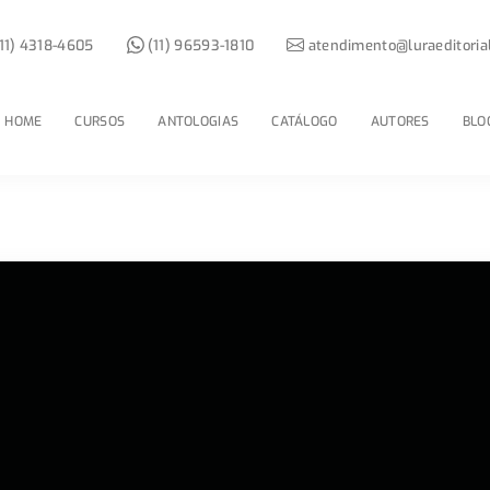
11) 4318-4605
(11) 96593-1810
atendimento@luraeditoria
HOME
CURSOS
ANTOLOGIAS
CATÁLOGO
AUTORES
BLO