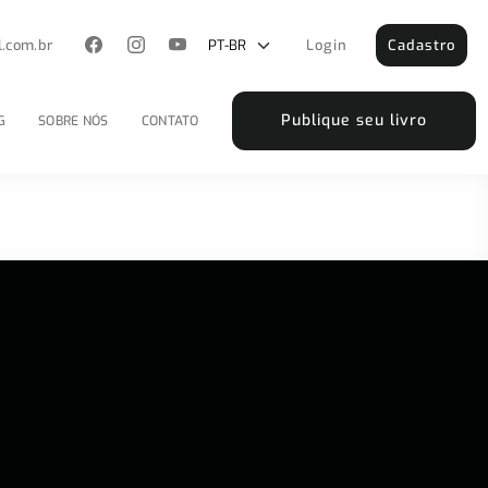
l.com.br
Login
Cadastro
Publique seu livro
G
SOBRE NÓS
CONTATO