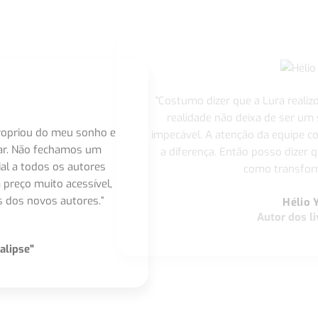
"Costumo dizer que a Lura realiz
realidade não deixa de ser um
apropriou do meu sonho e
impecável. A atenção da equipe 
nar. Não fechamos um
a diferença. Então posso dizer q
ial a todos os autores
como transform
 preço muito acessível,
 dos novos autores.”
Hélio 
Autor dos li
alipse"