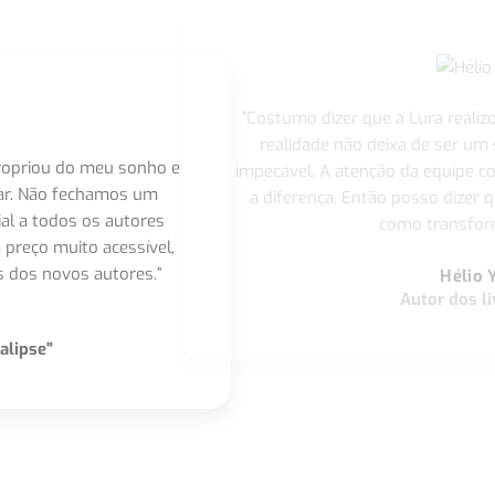
"Costumo dizer que a Lura realiz
realidade não deixa de ser um
apropriou do meu sonho e
impecável. A atenção da equipe 
nar. Não fechamos um
a diferença. Então posso dizer q
ial a todos os autores
como transform
 preço muito acessível,
 dos novos autores.”
Hélio 
Autor dos li
alipse"