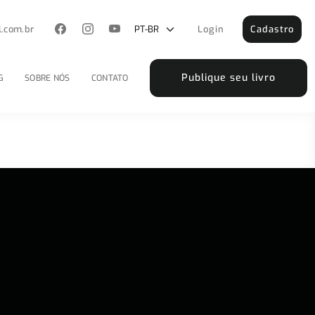
l.com.br
Login
Cadastro
Publique seu livro
G
SOBRE NÓS
CONTATO