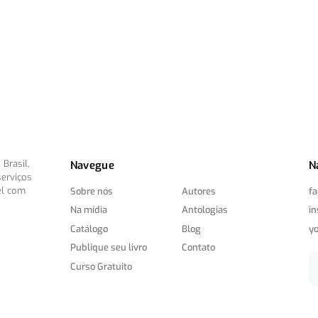
Brasil,
Navegue
N
serviços
el com
Sobre nós
Autores
f
Na mídia
Antologias
i
Catálogo
Blog
y
Publique seu livro
Contato
Curso Gratuito