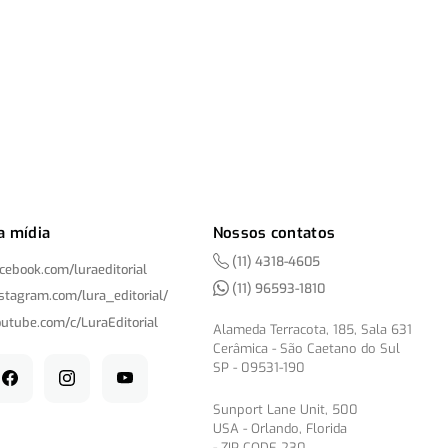
a mídia
Nossos contatos
(11) 4318-4605
acebook.com/
luraeditorial
(11) 96593-1810
nstagram.com/
lura_editorial/
outube.com/
c/
LuraEditorial
Alameda Terracota, 185, Sala 631
Cerâmica - São Caetano do Sul
SP - 09531-190
Sunport Lane Unit, 500
USA - Orlando, Florida
- ZIP CODE 230