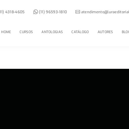
11) 4318-4605
(11) 96593-1810
atendimento@luraeditoria
HOME
CURSOS
ANTOLOGIAS
CATÁLOGO
AUTORES
BLO