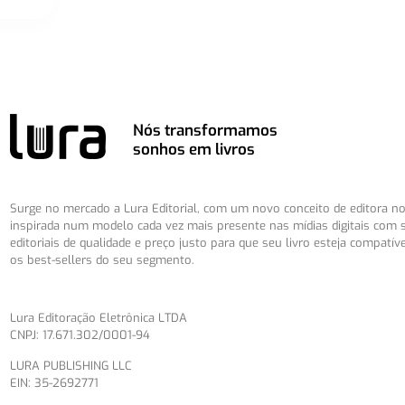
Nós transformamos
sonhos em livros
Surge no mercado a Lura Editorial, com um novo conceito de editora no 
inspirada num modelo cada vez mais presente nas mídias digitais com 
editoriais de qualidade e preço justo para que seu livro esteja compatív
os best-sellers do seu segmento.
Lura Editoração Eletrônica LTDA
CNPJ: 17.671.302/0001-94
LURA PUBLISHING LLC
EIN: 35-2692771