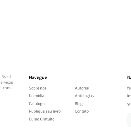
Brasil,
Navegue
N
serviços
el com
Sobre nós
Autores
f
Na mídia
Antologias
i
Catálogo
Blog
y
Publique seu livro
Contato
Curso Gratuito