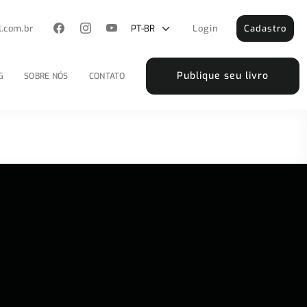
l.com.br
Login
Cadastro
Publique seu livro
G
SOBRE NÓS
CONTATO