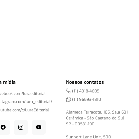
a mídia
Nossos contatos
(11) 4318-4605
acebook.com/
luraeditorial
(11) 96593-1810
nstagram.com/
lura_editorial/
outube.com/
c/
LuraEditorial
Alameda Terracota, 185, Sala 631
Cerâmica - São Caetano do Sul
SP - 09531-190
Sunport Lane Unit, 500