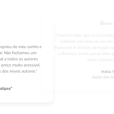
"Costumo dizer que a Lura realiz
realidade não deixa de ser um
apropriou do meu sonho e
impecável. A atenção da equipe 
nar. Não fechamos um
a diferença. Então posso dizer q
ial a todos os autores
como transform
 preço muito acessível,
 dos novos autores.”
Hélio 
Autor dos li
alipse"