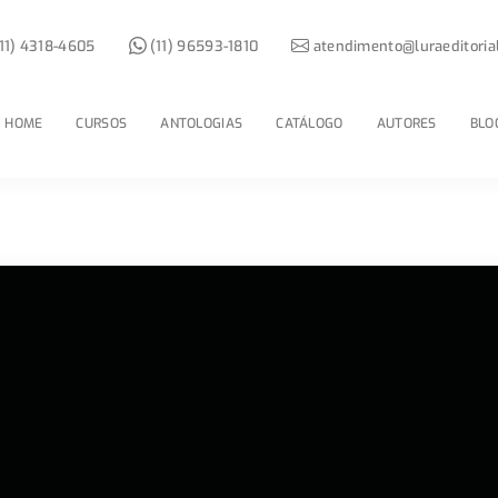
11) 4318-4605
(11) 96593-1810
atendimento@luraeditoria
HOME
CURSOS
ANTOLOGIAS
CATÁLOGO
AUTORES
BLO