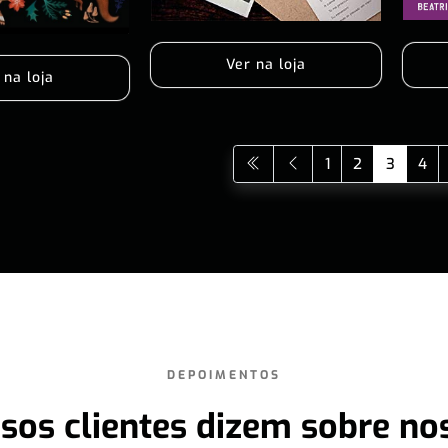
Ver na loja
 na loja
1
2
3
4
DEPOIMENTOS
sos clientes dizem sobre no