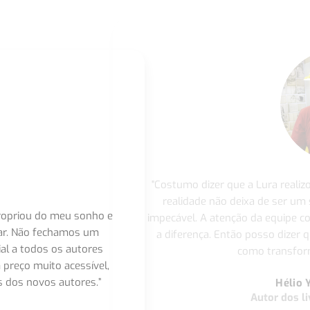
"Costumo dizer que a Lura realiz
realidade não deixa de ser um
apropriou do meu sonho e
impecável. A atenção da equipe 
nar. Não fechamos um
a diferença. Então posso dizer q
ial a todos os autores
como transform
 preço muito acessível,
 dos novos autores.”
Hélio 
Autor dos li