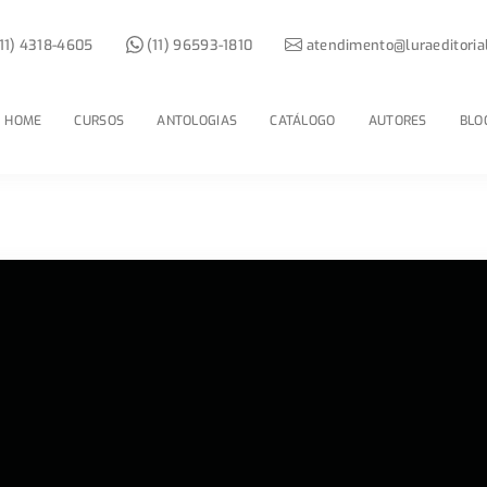
11) 4318-4605
(11) 96593-1810
atendimento@luraeditoria
HOME
CURSOS
ANTOLOGIAS
CATÁLOGO
AUTORES
BLO