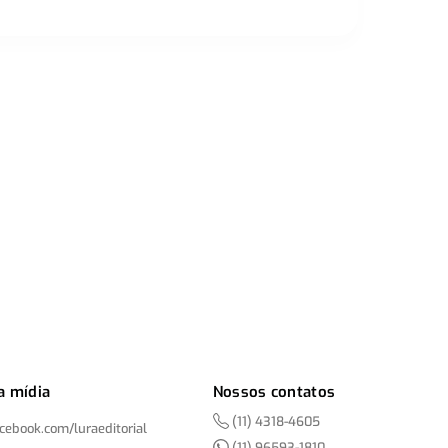
a mídia
Nossos contatos
(11) 4318-4605
acebook.com/
luraeditorial
(11) 96593-1810