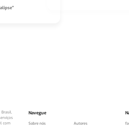
alipse"
Brasil,
Navegue
N
serviços
el com
Sobre nós
Autores
f