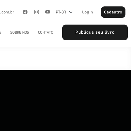
l.com.br
Login
Cadastro
Publique seu livro
G
SOBRE NÓS
CONTATO