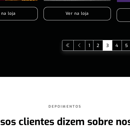
 na loja
Ver na loja
1
2
3
4
5
DEPOIMENTOS
sos clientes dizem sobre no