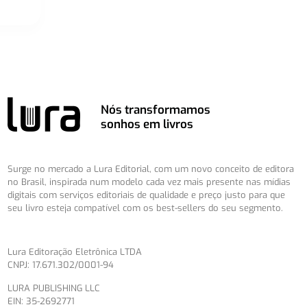
Nós transformamos
sonhos em livros
Surge no mercado a Lura Editorial, com um novo conceito de editora
no Brasil, inspirada num modelo cada vez mais presente nas mídias
digitais com serviços editoriais de qualidade e preço justo para que
seu livro esteja compatível com os best-sellers do seu segmento.
Lura Editoração Eletrônica LTDA
CNPJ: 17.671.302/0001-94
LURA PUBLISHING LLC
EIN: 35-2692771