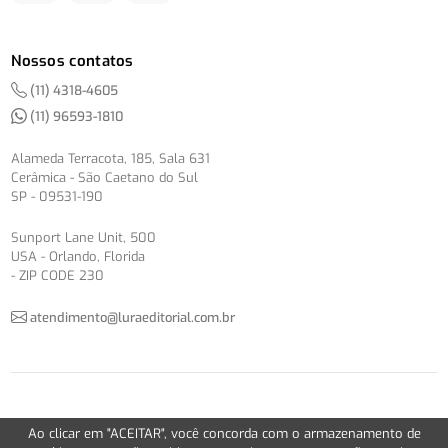
Nossos contatos
(11) 4318-4605
(11) 96593-1810
Alameda Terracota, 185, Sala 631
Cerâmica - São Caetano do Sul
SP - 09531-190
Sunport Lane Unit, 500
USA - Orlando, Florida
- ZIP CODE 230
atendimento@luraeditorial.com.br
© Copyright 2012-2026 -
Política de Privacidade
Ao clicar em "ACEITAR", você concorda com o armazenamento de
Version 2.5.1