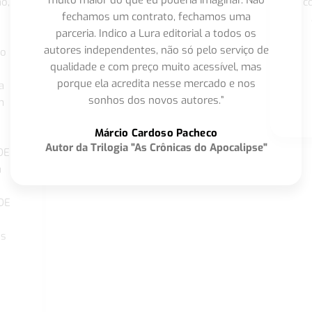
muito maior do que eu poderia imaginar. Não
o,
c
fechamos um contrato, fechamos uma
parceria. Indico a Lura editorial a todos os
autores independentes, não só pelo serviço de
co
qualidade e com preço muito acessível, mas
porque ela acredita nesse mercado e nos
a
sonhos dos novos autores.”
m
o
Márcio Cardoso Pacheco
Autor da Trilogia "As Crônicas do Apocalipse"
DE
a
DE
os