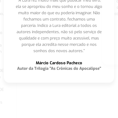
“A Lura fez muito mais que publicar meu livro,
m
ela se apropriou do meu sonho e o tornou algo
muito maior do que eu poderia imaginar. Não
o,
c
fechamos um contrato, fechamos uma
parceria. Indico a Lura editorial a todos os
autores independentes, não só pelo serviço de
co
qualidade e com preço muito acessível, mas
porque ela acredita nesse mercado e nos
a
sonhos dos novos autores.”
m
o
Márcio Cardoso Pacheco
Autor da Trilogia "As Crônicas do Apocalipse"
DE
a
DE
os