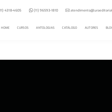
11) 4318-4605
(11) 96593-1810
atendimento@luraeditoria
HOME
CURSOS
ANTOLOGIAS
CATÁLOGO
AUTORES
BLO