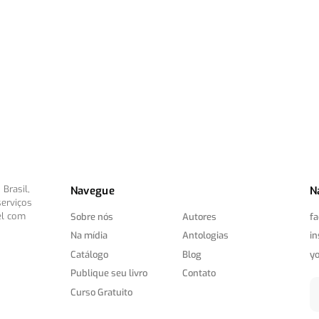
Brasil,
Navegue
N
serviços
el com
Sobre nós
Autores
f
Na mídia
Antologias
i
Catálogo
Blog
y
Publique seu livro
Contato
Curso Gratuito