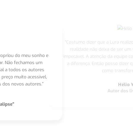
"Costumo dizer que a Lura realiz
realidade não deixa de ser um
apropriou do meu sonho e
impecável. A atenção da equipe 
nar. Não fechamos um
a diferença. Então posso dizer q
ial a todos os autores
como transform
 preço muito acessível,
 dos novos autores.”
Hélio 
Autor dos li
alipse"