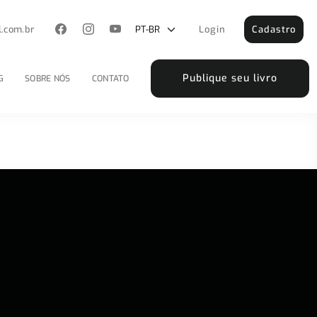
l.com.br
Login
Cadastro
Publique seu livro
G
SOBRE NÓS
CONTATO