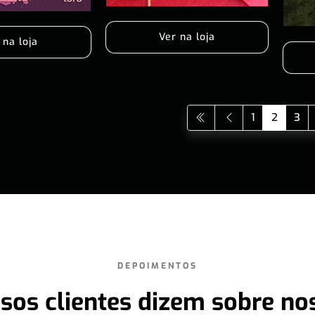
Ver na loja
 na loja
1
2
3
DEPOIMENTOS
sos clientes dizem sobre no