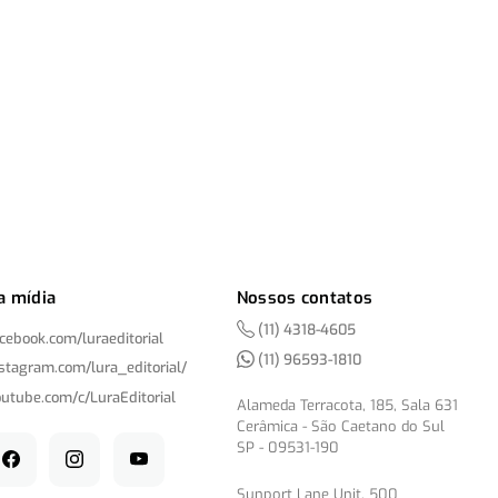
a mídia
Nossos contatos
(11) 4318-4605
acebook.com/
luraeditorial
(11) 96593-1810
nstagram.com/
lura_editorial/
outube.com/
c/
LuraEditorial
Alameda Terracota, 185, Sala 631
Cerâmica - São Caetano do Sul
SP - 09531-190
Sunport Lane Unit, 500