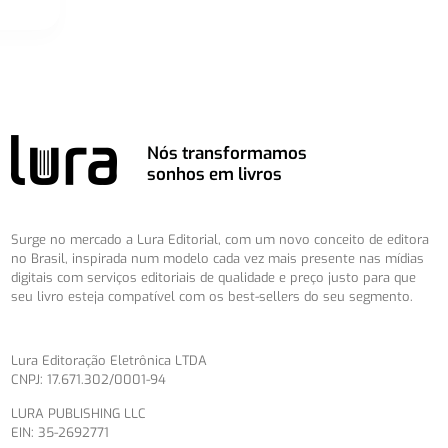
Nós transformamos
sonhos em livros
Surge no mercado a Lura Editorial, com um novo conceito de editora
no Brasil, inspirada num modelo cada vez mais presente nas mídias
digitais com serviços editoriais de qualidade e preço justo para que
seu livro esteja compatível com os best-sellers do seu segmento.
Lura Editoração Eletrônica LTDA
CNPJ: 17.671.302/0001-94
LURA PUBLISHING LLC
EIN: 35-2692771