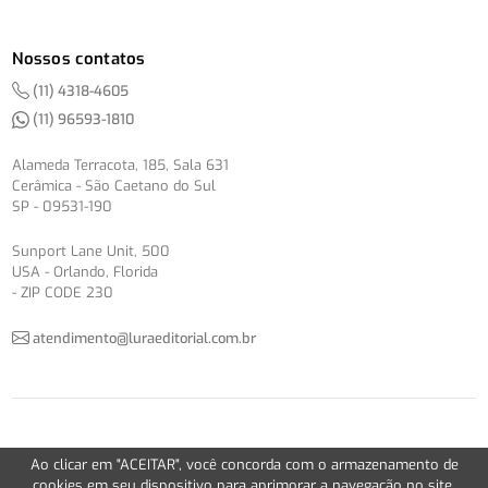
Nossos contatos
(11) 4318-4605
(11) 96593-1810
Alameda Terracota, 185, Sala 631
Cerâmica - São Caetano do Sul
SP - 09531-190
Sunport Lane Unit, 500
USA - Orlando, Florida
- ZIP CODE 230
atendimento@luraeditorial.com.br
© Copyright 2012-2026 -
Política de Privacidade
Ao clicar em "ACEITAR", você concorda com o armazenamento de
Version 2.5.1
cookies em seu dispositivo para aprimorar a navegação no site,