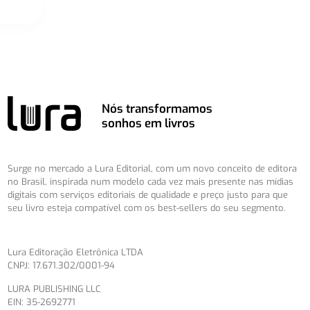
Nós transformamos
sonhos em livros
Surge no mercado a Lura Editorial, com um novo conceito de editora
no Brasil, inspirada num modelo cada vez mais presente nas mídias
digitais com serviços editoriais de qualidade e preço justo para que
seu livro esteja compatível com os best-sellers do seu segmento.
Lura Editoração Eletrônica LTDA
CNPJ: 17.671.302/0001-94
LURA PUBLISHING LLC
EIN: 35-2692771