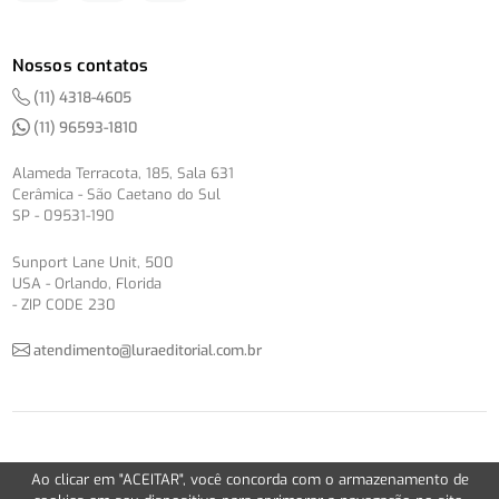
Nossos contatos
(11) 4318-4605
(11) 96593-1810
Alameda Terracota, 185, Sala 631
Cerâmica - São Caetano do Sul
SP - 09531-190
Sunport Lane Unit, 500
USA - Orlando, Florida
- ZIP CODE 230
atendimento@luraeditorial.com.br
© Copyright 2012-2026 -
Política de Privacidade
Ao clicar em "ACEITAR", você concorda com o armazenamento de
Version 2.5.1