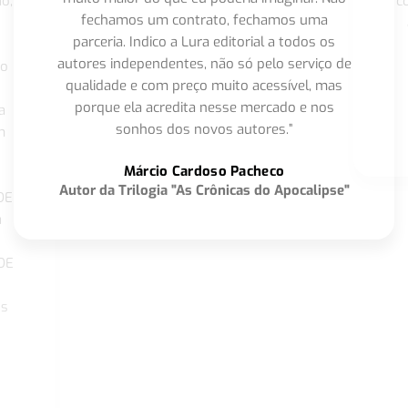
o,
c
fechamos um contrato, fechamos uma
parceria. Indico a Lura editorial a todos os
autores independentes, não só pelo serviço de
co
qualidade e com preço muito acessível, mas
porque ela acredita nesse mercado e nos
a
sonhos dos novos autores.”
m
o
Márcio Cardoso Pacheco
Autor da Trilogia "As Crônicas do Apocalipse"
DE
a
DE
os