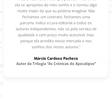
ela se apropriou do meu sonho e o tornou algo
muito maior do que eu poderia imaginar. Não
o,
c
fechamos um contrato, fechamos uma
parceria. Indico a Lura editorial a todos os
autores independentes, não só pelo serviço de
co
qualidade e com preço muito acessível, mas
porque ela acredita nesse mercado e nos
a
sonhos dos novos autores.”
m
o
Márcio Cardoso Pacheco
Autor da Trilogia "As Crônicas do Apocalipse"
DE
a
DE
os