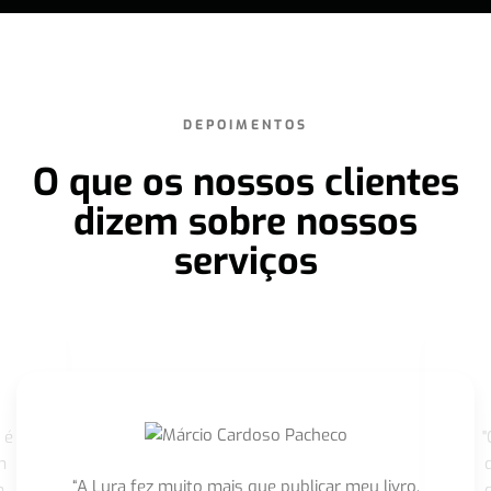
DEPOIMENTOS
O que os nossos clientes
dizem sobre nossos
serviços
 é
"
m
“A Lura fez muito mais que publicar meu livro,
m