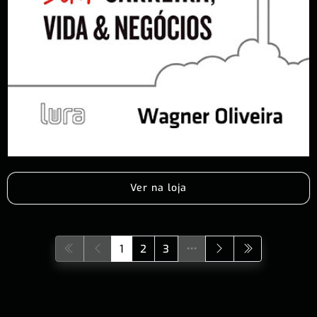
Ver na loja
1
2
3