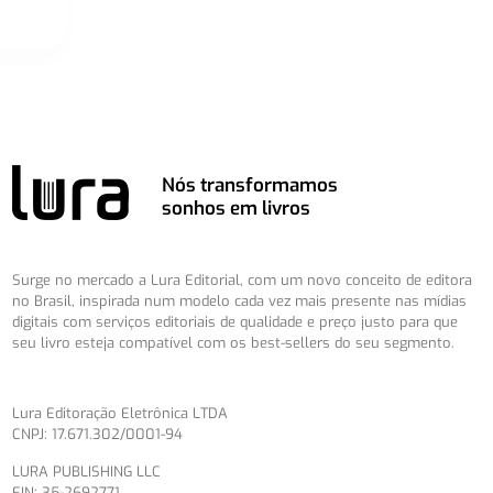
Nós transformamos
sonhos em livros
Surge no mercado a Lura Editorial, com um novo conceito de editora
no Brasil, inspirada num modelo cada vez mais presente nas mídias
digitais com serviços editoriais de qualidade e preço justo para que
seu livro esteja compatível com os best-sellers do seu segmento.
Lura Editoração Eletrônica LTDA
CNPJ: 17.671.302/0001-94
LURA PUBLISHING LLC
EIN: 35-2692771