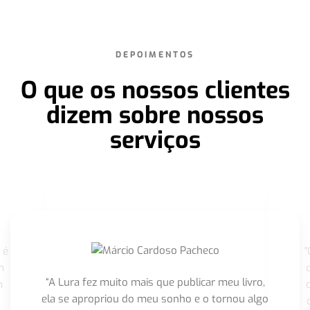
DEPOIMENTOS
O que os nossos clientes
dizem sobre nossos
serviços
 é
"
m
“A Lura fez muito mais que publicar meu livro,
m
ela se apropriou do meu sonho e o tornou algo