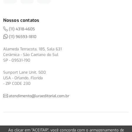
Nossos contatos
(11) 4318-4605
(11) 96593-1810
Alameda Terracota, 185, Sala 631
Cerâmica - São Caetano do Sul
SP - 09531-190
Sunport Lane Unit, 500
USA - Orlando, Florida
- ZIP CODE 230
atendimento@luraeditorial.com.br
© Copyright 2012-2026 -
Política de Privacidade
Ao clicar em "ACEITAR", você concorda com o armazenamento de