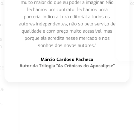
muito maior do que eu poderia imaginar. Não
o,
c
fechamos um contrato, fechamos uma
parceria. Indico a Lura editorial a todos os
autores independentes, não só pelo serviço de
co
qualidade e com preço muito acessível, mas
porque ela acredita nesse mercado e nos
a
sonhos dos novos autores.”
m
o
Márcio Cardoso Pacheco
Autor da Trilogia "As Crônicas do Apocalipse"
DE
a
DE
os