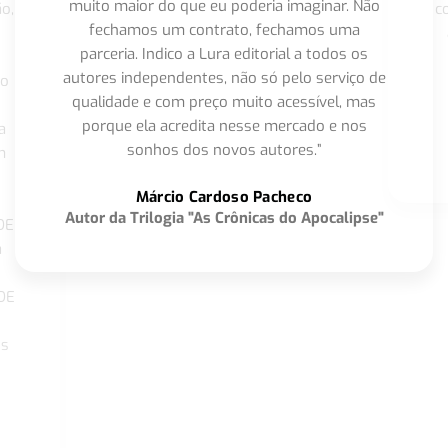
muito maior do que eu poderia imaginar. Não
o,
c
fechamos um contrato, fechamos uma
parceria. Indico a Lura editorial a todos os
autores independentes, não só pelo serviço de
co
qualidade e com preço muito acessível, mas
porque ela acredita nesse mercado e nos
a
sonhos dos novos autores.”
m
o
Márcio Cardoso Pacheco
Autor da Trilogia "As Crônicas do Apocalipse"
DE
a
DE
os