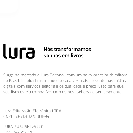
Nós transformamos
sonhos em livros
Surge no mercado a Lura Editorial, com um novo conceito de editora
no Brasil, inspirada num modelo cada vez mais presente nas mídias
digitais com serviços editoriais de qualidade e preço justo para que
seu livro esteja compatível com os best-sellers do seu segmento.
Lura Editoração Eletrônica LTDA
CNPJ: 17.671.302/0001-94
LURA PUBLISHING LLC
EIN: 35-2692771