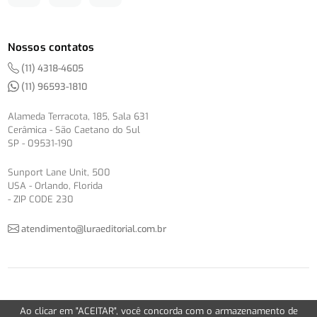
Nossos contatos
(11) 4318-4605
(11) 96593-1810
Alameda Terracota, 185, Sala 631
Cerâmica - São Caetano do Sul
SP - 09531-190
Sunport Lane Unit, 500
USA - Orlando, Florida
- ZIP CODE 230
atendimento@luraeditorial.com.br
© Copyright 2012-2026 -
Política de Privacidade
Ao clicar em "ACEITAR", você concorda com o armazenamento de