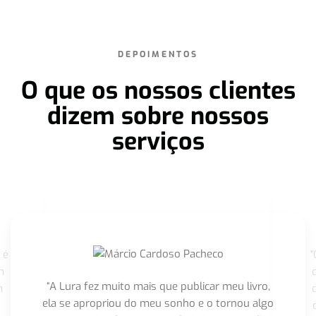
DEPOIMENTOS
O que os nossos clientes
dizem sobre nossos
serviços
 é
"
m
“A Lura fez muito mais que publicar meu livro,
m
ela se apropriou do meu sonho e o tornou algo