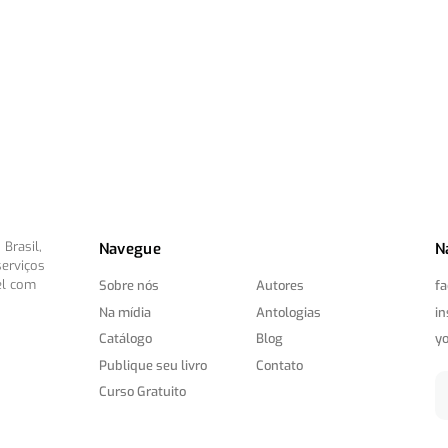
Brasil,
Navegue
N
serviços
el com
Sobre nós
Autores
f
Na mídia
Antologias
i
Catálogo
Blog
y
Publique seu livro
Contato
Curso Gratuito