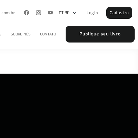
l.com.br
Login
Cadastro
Publique seu livro
G
SOBRE NÓS
CONTATO