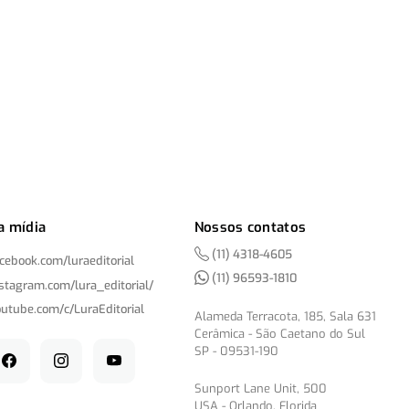
a mídia
Nossos contatos
(11) 4318-4605
acebook.com/
luraeditorial
(11) 96593-1810
nstagram.com/
lura_editorial/
outube.com/
c/
LuraEditorial
Alameda Terracota, 185, Sala 631
Cerâmica - São Caetano do Sul
SP - 09531-190
Sunport Lane Unit, 500
USA - Orlando, Florida