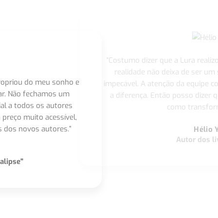
"Costumo dizer que a Lura realiz
realidade não deixa de ser um
apropriou do meu sonho e
impecável. A atenção da equipe 
nar. Não fechamos um
a diferença. Então posso dizer q
ial a todos os autores
como transform
 preço muito acessível,
 dos novos autores.”
Hélio 
Autor dos li
alipse"