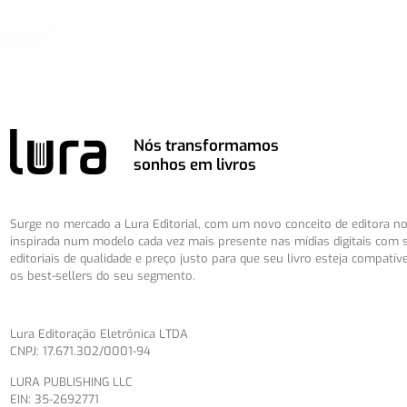
Nós transformamos
sonhos em livros
Surge no mercado a Lura Editorial, com um novo conceito de editora no 
inspirada num modelo cada vez mais presente nas mídias digitais com 
editoriais de qualidade e preço justo para que seu livro esteja compatív
os best-sellers do seu segmento.
Lura Editoração Eletrônica LTDA
CNPJ: 17.671.302/0001-94
LURA PUBLISHING LLC
EIN: 35-2692771