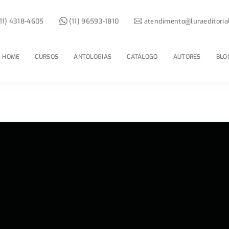
11) 4318-4605
(11) 96593-1810
atendimento@luraeditoria
HOME
CURSOS
ANTOLOGIAS
CATÁLOGO
AUTORES
BLO