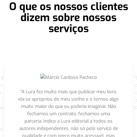
O que os nossos clientes
dizem sobre nossos
serviços
 é
"
m
“A Lura fez muito mais que publicar meu livro,
m
ela se apropriou do meu sonho e o tornou algo
muito maior do que eu poderia imaginar. Não
o,
c
fechamos um contrato, fechamos uma
parceria. Indico a Lura editorial a todos os
autores independentes, não só pelo serviço de
co
qualidade e com preço muito acessível, mas