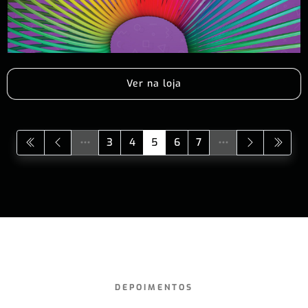
Ver na loja
3
4
5
6
7
DEPOIMENTOS