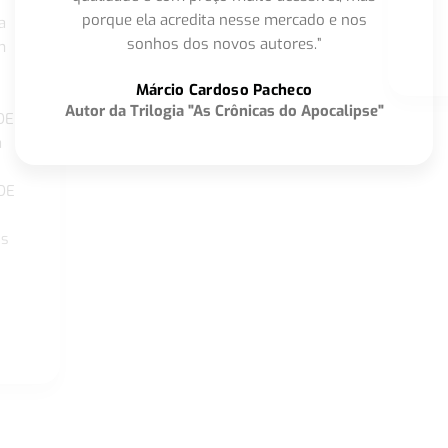
porque ela acredita nesse mercado e nos
a
sonhos dos novos autores.”
m
o
Márcio Cardoso Pacheco
Autor da Trilogia "As Crônicas do Apocalipse"
DE
a
DE
os