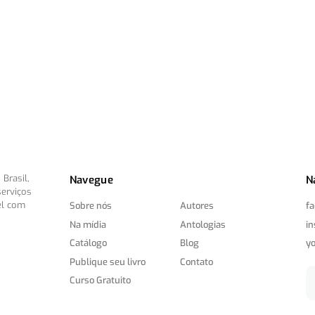
Brasil,
Navegue
N
serviços
el com
Sobre nós
Autores
f
Na mídia
Antologias
i
Catálogo
Blog
y
Publique seu livro
Contato
Curso Gratuito