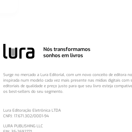
Nós transformamos
sonhos em livros
Surge no mercado a Lura Editorial, com um novo conceito de editora no 
inspirada num modelo cada vez mais presente nas mídias digitais com 
editoriais de qualidade e preço justo para que seu livro esteja compatív
os best-sellers do seu segmento.
Lura Editoração Eletrônica LTDA
CNPJ: 17.671.302/0001-94
LURA PUBLISHING LLC
EIN: 35-2692771