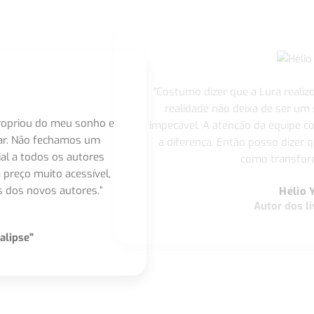
"Costumo dizer que a Lura realiz
realidade não deixa de ser um
apropriou do meu sonho e
impecável. A atenção da equipe 
nar. Não fechamos um
a diferença. Então posso dizer q
ial a todos os autores
como transform
 preço muito acessível,
 dos novos autores.”
Hélio 
Autor dos li
alipse"