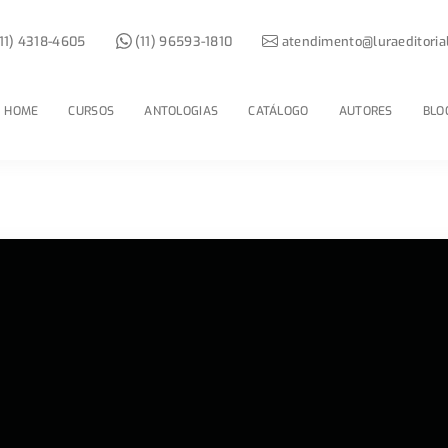
11) 4318-4605
(11) 96593-1810
atendimento@luraeditoria
HOME
CURSOS
ANTOLOGIAS
CATÁLOGO
AUTORES
BLO