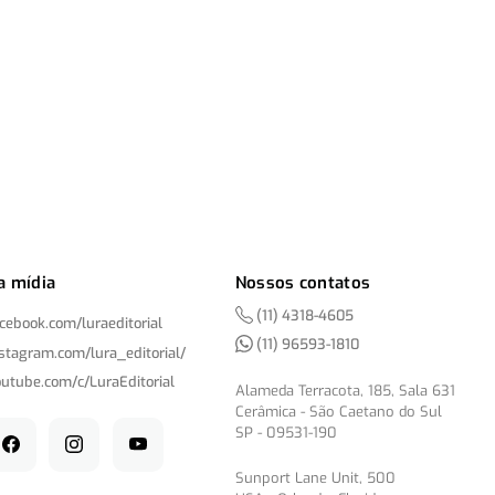
a mídia
Nossos contatos
(11) 4318-4605
acebook.com/
luraeditorial
(11) 96593-1810
nstagram.com/
lura_editorial/
outube.com/
c/
LuraEditorial
Alameda Terracota, 185, Sala 631
Cerâmica - São Caetano do Sul
SP - 09531-190
Sunport Lane Unit, 500