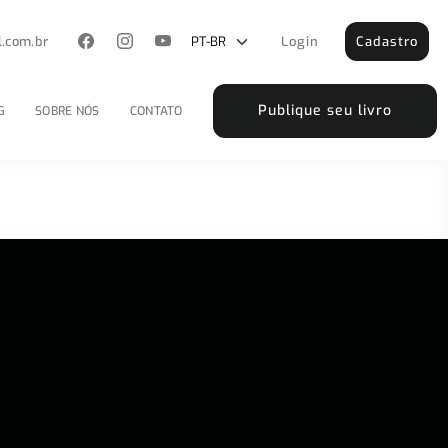
l.com.br
Login
Cadastro
Publique seu livro
G
SOBRE NÓS
CONTATO