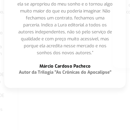
ela se apropriou do meu sonho e o tornou algo
muito maior do que eu poderia imaginar. Não
o,
c
fechamos um contrato, fechamos uma
parceria. Indico a Lura editorial a todos os
autores independentes, não só pelo serviço de
co
qualidade e com preço muito acessível, mas
porque ela acredita nesse mercado e nos
a
sonhos dos novos autores.”
m
o
Márcio Cardoso Pacheco
Autor da Trilogia "As Crônicas do Apocalipse"
DE
a
DE
os