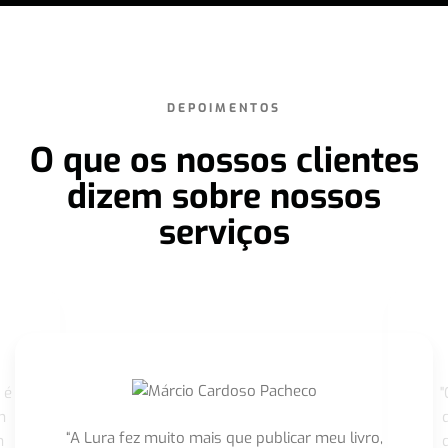
DEPOIMENTOS
O que os nossos clientes
dizem sobre nossos
serviços
 é
"
m
“A Lura fez muito mais que publicar meu livro,
m