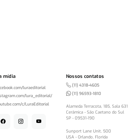
a mídia
Nossos contatos
(11) 4318-4605
acebook.com/
luraeditorial
(11) 96593-1810
nstagram.com/
lura_editorial/
outube.com/
c/
LuraEditorial
Alameda Terracota, 185, Sala 631
Cerâmica - São Caetano do Sul
SP - 09531-190
Sunport Lane Unit, 500
USA - Orlando, Florida