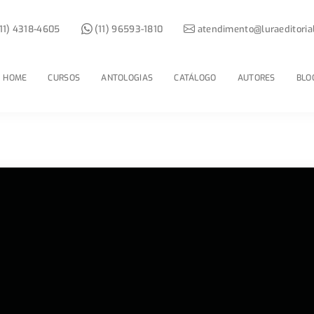
11) 4318-4605
(11) 96593-1810
atendimento@luraeditoria
HOME
CURSOS
ANTOLOGIAS
CATÁLOGO
AUTORES
BLO