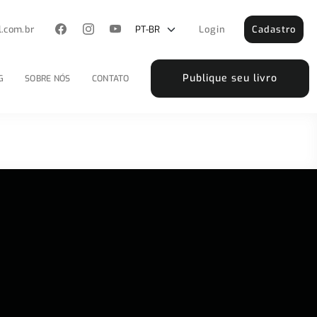
l.com.br
Login
Cadastro
Publique seu livro
G
SOBRE NÓS
CONTATO