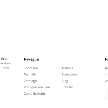
Brasil,
Navegue
N
serviços
el com
Sobre nós
Autores
f
Na mídia
Antologias
i
Catálogo
Blog
y
Publique seu livro
Contato
Curso Gratuito