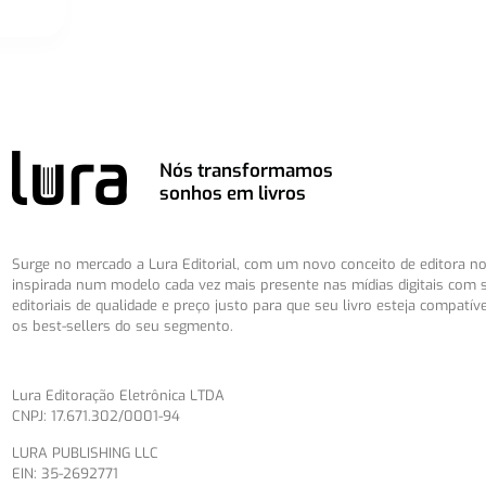
Nós transformamos
sonhos em livros
Surge no mercado a Lura Editorial, com um novo conceito de editora no 
inspirada num modelo cada vez mais presente nas mídias digitais com 
editoriais de qualidade e preço justo para que seu livro esteja compatív
os best-sellers do seu segmento.
Lura Editoração Eletrônica LTDA
CNPJ: 17.671.302/0001-94
LURA PUBLISHING LLC
EIN: 35-2692771