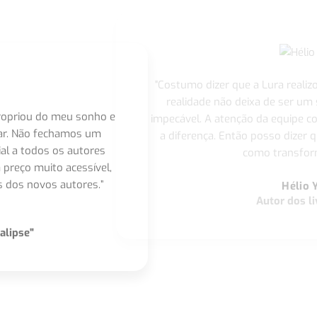
"Costumo dizer que a Lura realiz
realidade não deixa de ser um
apropriou do meu sonho e
impecável. A atenção da equipe 
nar. Não fechamos um
a diferença. Então posso dizer q
ial a todos os autores
como transform
 preço muito acessível,
 dos novos autores.”
Hélio 
Autor dos li
alipse"