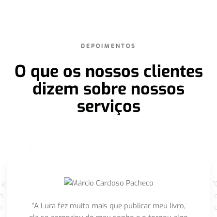
DEPOIMENTOS
O que os nossos clientes
dizem sobre nossos
serviços
 é
"
m
“A Lura fez muito mais que publicar meu livro,
m