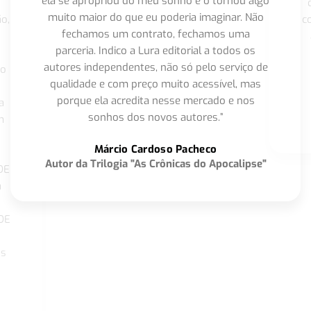
ela se apropriou do meu sonho e o tornou algo
muito maior do que eu poderia imaginar. Não
o,
c
fechamos um contrato, fechamos uma
parceria. Indico a Lura editorial a todos os
autores independentes, não só pelo serviço de
co
qualidade e com preço muito acessível, mas
porque ela acredita nesse mercado e nos
a
sonhos dos novos autores.”
m
o
Márcio Cardoso Pacheco
Autor da Trilogia "As Crônicas do Apocalipse"
DE
a
DE
os