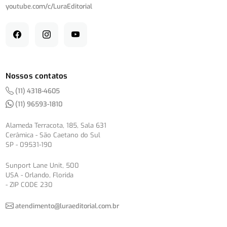
youtube.com/
c/
LuraEditorial
Nossos contatos
(11) 4318-4605
(11) 96593-1810
Alameda Terracota, 185, Sala 631
Cerâmica - São Caetano do Sul
SP - 09531-190
Sunport Lane Unit, 500
USA - Orlando, Florida
- ZIP CODE 230
atendimento@luraeditorial.com.br