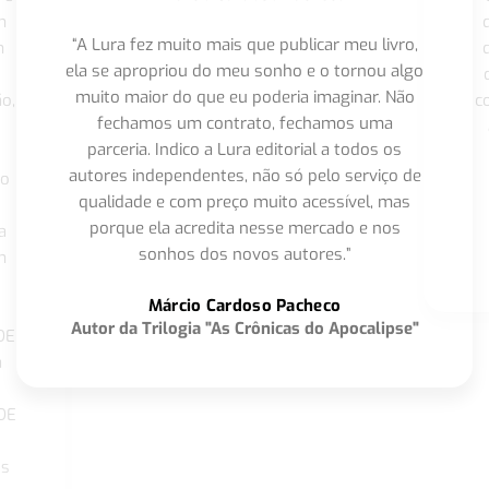
m
“A Lura fez muito mais que publicar meu livro,
m
ela se apropriou do meu sonho e o tornou algo
muito maior do que eu poderia imaginar. Não
o,
c
fechamos um contrato, fechamos uma
parceria. Indico a Lura editorial a todos os
autores independentes, não só pelo serviço de
co
qualidade e com preço muito acessível, mas
porque ela acredita nesse mercado e nos
a
sonhos dos novos autores.”
m
o
Márcio Cardoso Pacheco
Autor da Trilogia "As Crônicas do Apocalipse"
DE
a
DE
os