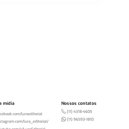
a mídia
Nossos contatos
(11) 4318-4605
acebook.com/
luraeditorial
(11) 96593-1810
nstagram.com/
lura_editorial/