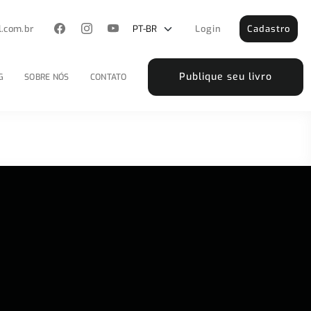
l.com.br
Login
Cadastro
Publique seu livro
G
SOBRE NÓS
CONTATO