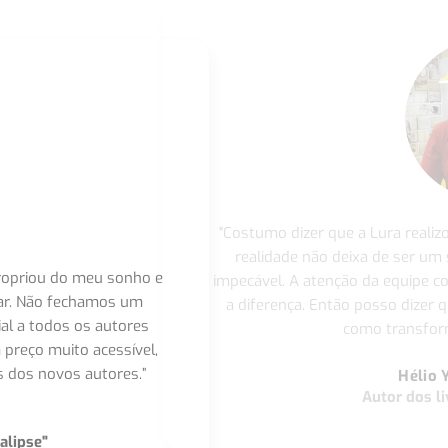
"Costumo dizer que a Lura realiz
realidade não deixa de ser um
apropriou do meu sonho e
impecável. A atenção da equipe 
nar. Não fechamos um
a diferença. Então posso dizer q
ial a todos os autores
como transform
 preço muito acessível,
 dos novos autores.”
Hélio 
Autor dos li
alipse"