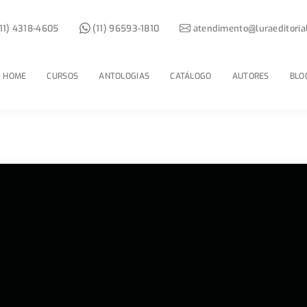
11) 4318-4605
(11) 96593-1810
atendimento@luraeditoria
HOME
CURSOS
ANTOLOGIAS
CATÁLOGO
AUTORES
BLO