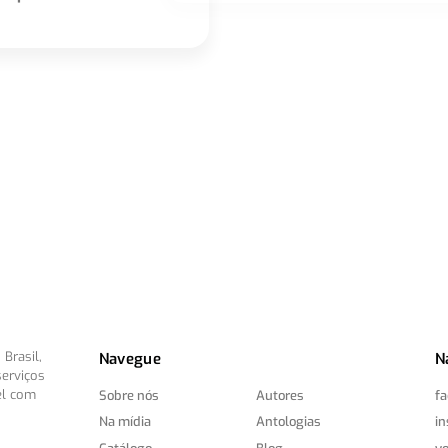
Brasil,
Navegue
N
serviços
el com
Sobre nós
Autores
f
Na mídia
Antologias
i