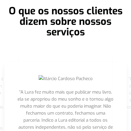
O que os nossos clientes
dizem sobre nossos
serviços
 é
"
m
“A Lura fez muito mais que publicar meu livro,
m
ela se apropriou do meu sonho e o tornou algo
muito maior do que eu poderia imaginar. Não
o,
c
fechamos um contrato, fechamos uma
parceria. Indico a Lura editorial a todos os
autores independentes, não só pelo serviço de
co