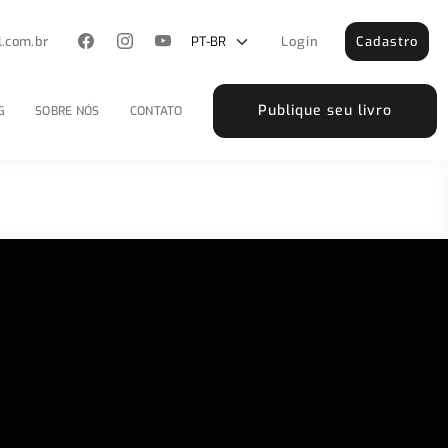
l.com.br
Login
Cadastro
Publique seu livro
G
SOBRE NÓS
CONTATO