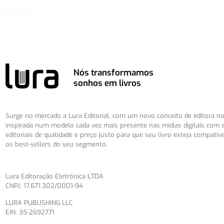
Nós transformamos
sonhos em livros
Surge no mercado a Lura Editorial, com um novo conceito de editora no 
inspirada num modelo cada vez mais presente nas mídias digitais com 
editoriais de qualidade e preço justo para que seu livro esteja compatív
os best-sellers do seu segmento.
Lura Editoração Eletrônica LTDA
CNPJ: 17.671.302/0001-94
LURA PUBLISHING LLC
EIN: 35-2692771