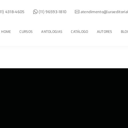
11) 4318-4605
(11) 96593-1810
atendimento@luraeditoria
HOME
CURSOS
ANTOLOGIAS
CATÁLOGO
AUTORES
BLO