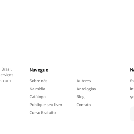
Brasil,
Navegue
N
serviços
el com
Sobre nós
Autores
f
Na mídia
Antologias
i
Catálogo
Blog
y
Publique seu livro
Contato
Curso Gratuito