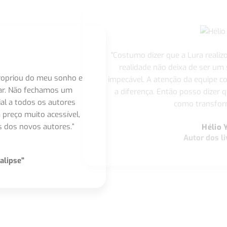
"Costumo dizer que a Lura realiz
realidade não deixa de ser um
apropriou do meu sonho e
impecável. A atenção da equipe 
nar. Não fechamos um
a diferença. Então posso dizer q
ial a todos os autores
como transform
 preço muito acessível,
 dos novos autores.”
Hélio 
Autor dos li
alipse"