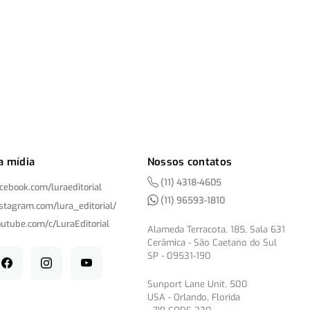
a mídia
Nossos contatos
(11) 4318-4605
acebook.com/
luraeditorial
(11) 96593-1810
nstagram.com/
lura_editorial/
outube.com/
c/
LuraEditorial
Alameda Terracota, 185, Sala 631
Cerâmica - São Caetano do Sul
SP - 09531-190
Sunport Lane Unit, 500
USA - Orlando, Florida