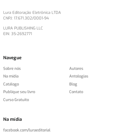
Lura Editoração Eletrônica LTDA
CNPJ: 17.671.302/0001-94
LURA PUBLISHING LLC
EIN: 35-2692771
Navegue
Sobre nós
Autores
Na mídia
Antologias
Catálogo
Blog
Publique seu livro
Contato
Curso Gratuito
Na mídia
facebook.com/
luraeditorial