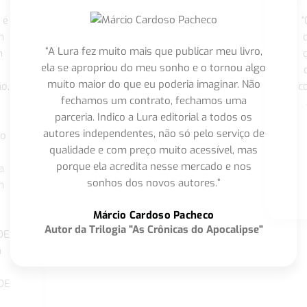
 é
"
m
“A Lura fez muito mais que publicar meu livro,
m
ela se apropriou do meu sonho e o tornou algo
muito maior do que eu poderia imaginar. Não
o,
c
fechamos um contrato, fechamos uma
parceria. Indico a Lura editorial a todos os
autores independentes, não só pelo serviço de
co
qualidade e com preço muito acessível, mas
porque ela acredita nesse mercado e nos
a
sonhos dos novos autores.”
m
o
Márcio Cardoso Pacheco
Autor da Trilogia "As Crônicas do Apocalipse"
DE
a
DE