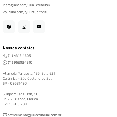
instagram.com/
lura_editorial/
youtube.com/
c/
LuraEditorial
Nossos contatos
(11) 4318-4605
(11) 96593-1810
Alameda Terracota, 185, Sala 631
Cerâmica - São Caetano do Sul
SP - 09531-190
Sunport Lane Unit, 500
USA - Orlando, Florida
- ZIP CODE 230
atendimento@luraeditorial.com.br