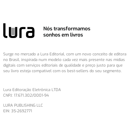
Nós transformamos
sonhos em livros
Surge no mercado a Lura Editorial, com um novo conceito de editora
no Brasil, inspirada num modelo cada vez mais presente nas mídias
digitais com serviços editoriais de qualidade e preço justo para que
seu livro esteja compatível com os best-sellers do seu segmento.
Lura Editoração Eletrônica LTDA
CNPJ: 17.671.302/0001-94
LURA PUBLISHING LLC
EIN: 35-2692771