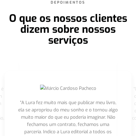
DEPOIMENTOS
O que os nossos clientes
dizem sobre nossos
serviços
 é
"
m
“A Lura fez muito mais que publicar meu livro,
m
ela se apropriou do meu sonho e o tornou algo
muito maior do que eu poderia imaginar. Não
o,
c
fechamos um contrato, fechamos uma
parceria. Indico a Lura editorial a todos os