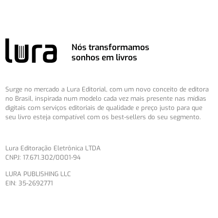
Nós transformamos
sonhos em livros
Surge no mercado a Lura Editorial, com um novo conceito de editora
no Brasil, inspirada num modelo cada vez mais presente nas mídias
digitais com serviços editoriais de qualidade e preço justo para que
seu livro esteja compatível com os best-sellers do seu segmento.
Lura Editoração Eletrônica LTDA
CNPJ: 17.671.302/0001-94
LURA PUBLISHING LLC
EIN: 35-2692771