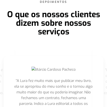
DEPOIMENTOS
O que os nossos clientes
dizem sobre nossos
serviços
 é
"
m
“A Lura fez muito mais que publicar meu livro,
m
ela se apropriou do meu sonho e o tornou algo
muito maior do que eu poderia imaginar. Não
o,
c
fechamos um contrato, fechamos uma
parceria. Indico a Lura editorial a todos os