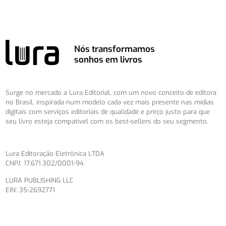
Nós transformamos
sonhos em livros
Surge no mercado a Lura Editorial, com um novo conceito de editora
no Brasil, inspirada num modelo cada vez mais presente nas mídias
digitais com serviços editoriais de qualidade e preço justo para que
seu livro esteja compatível com os best-sellers do seu segmento.
Lura Editoração Eletrônica LTDA
CNPJ: 17.671.302/0001-94
LURA PUBLISHING LLC
EIN: 35-2692771