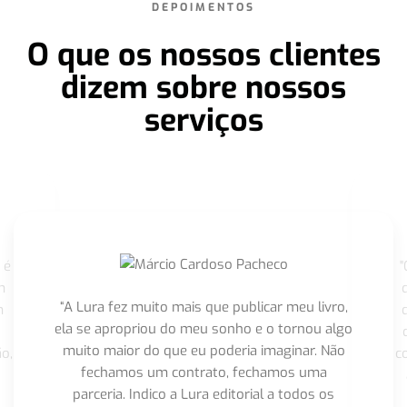
DEPOIMENTOS
O que os nossos clientes
dizem sobre nossos
serviços
 é
"
m
“A Lura fez muito mais que publicar meu livro,
m
ela se apropriou do meu sonho e o tornou algo
muito maior do que eu poderia imaginar. Não
o,
c
fechamos um contrato, fechamos uma
parceria. Indico a Lura editorial a todos os