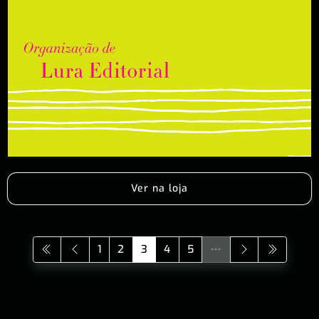
Ver na loja
1
2
3
4
5