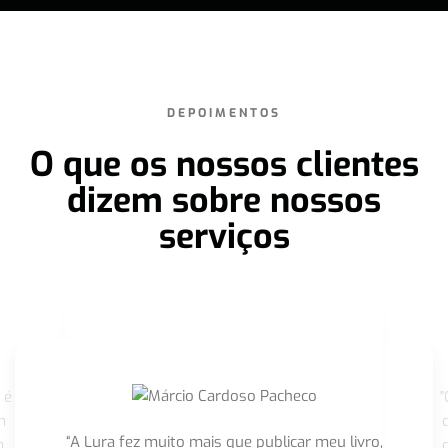
DEPOIMENTOS
O que os nossos clientes
dizem sobre nossos
serviços
 é
"
m
“A Lura fez muito mais que publicar meu livro,
m