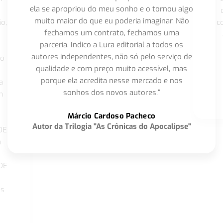
ela se apropriou do meu sonho e o tornou algo
muito maior do que eu poderia imaginar. Não
o,
c
fechamos um contrato, fechamos uma
parceria. Indico a Lura editorial a todos os
autores independentes, não só pelo serviço de
co
qualidade e com preço muito acessível, mas
porque ela acredita nesse mercado e nos
a
sonhos dos novos autores.”
m
o
Márcio Cardoso Pacheco
Autor da Trilogia "As Crônicas do Apocalipse"
DE
a
DE
os