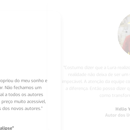
"Costumo dizer que a Lura realiz
realidade não deixa de ser um
apropriou do meu sonho e
impecável. A atenção da equipe 
nar. Não fechamos um
a diferença. Então posso dizer q
ial a todos os autores
como transform
 preço muito acessível,
 dos novos autores.”
Hélio 
Autor dos li
alipse"