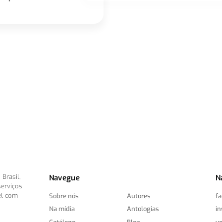
Brasil,
Navegue
N
serviços
el com
Sobre nós
Autores
f
Na mídia
Antologias
i