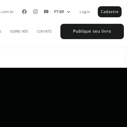
l.com.br
Login
Cadastro
Publique seu livro
G
SOBRE NÓS
CONTATO