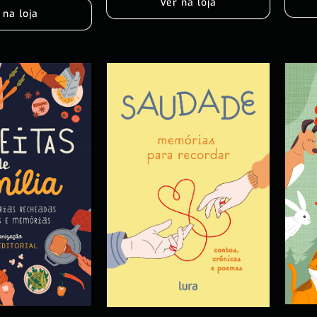
Ver na loja
 na loja