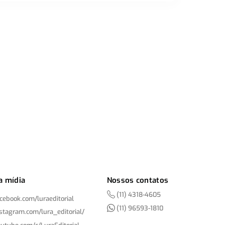
a mídia
Nossos contatos
(11) 4318-4605
acebook.com/
luraeditorial
(11) 96593-1810
nstagram.com/
lura_editorial/