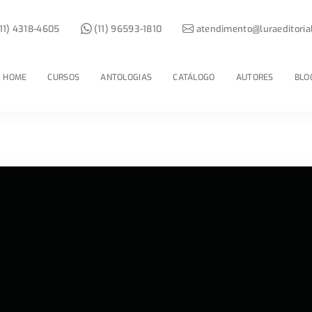
11) 4318-4605
(11) 96593-1810
atendimento@luraeditoria
HOME
CURSOS
ANTOLOGIAS
CATÁLOGO
AUTORES
BLO